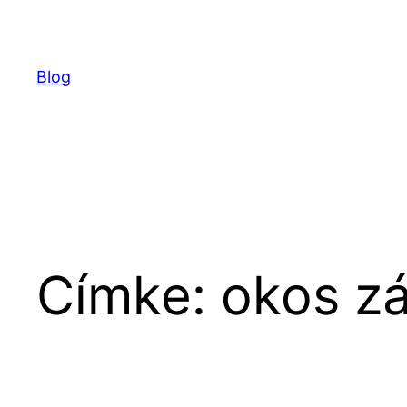
Ugrás
a
tartalomhoz
Blog
Címke:
okos zá