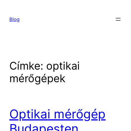
Ugrás
a
Blog
tartalomhoz
Címke:
optikai
mérőgépek
Optikai mérőgép
Budapesten