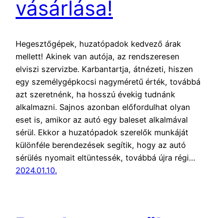
vásárlása!
Hegesztőgépek, huzatópadok kedvező árak
mellett! Akinek van autója, az rendszeresen
elviszi szervizbe. Karbantartja, átnézeti, hiszen
egy személygépkocsi nagyméretű érték, továbbá
azt szeretnénk, ha hosszú évekig tudnánk
alkalmazni. Sajnos azonban előfordulhat olyan
eset is, amikor az autó egy baleset alkalmával
sérül. Ekkor a huzatópadok szerelők munkáját
különféle berendezések segítik, hogy az autó
sérülés nyomait eltüntessék, továbbá újra régi…
2024.01.10.