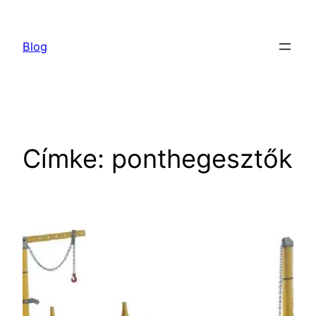
Ugrás
a
Blog
tartalomhoz
Címke:
ponthegesztők