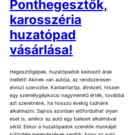
Ponthegesztők,
karosszéria
huzatópad
vásárlása!
Hegesztőgépek, huzatópadok kedvező árak
mellett! Akinek van autója, az rendszeresen
elviszi szervizbe. Karbantartja, átnézeti, hiszen
egy személygépkocsi nagyméretű érték, továbbá
azt szeretnénk, ha hosszú évekig tudnánk
alkalmazni. Sajnos azonban előfordulhat olyan
eset is, amikor az autó egy baleset alkalmával
sérül. Ekkor a huzatópadok szerelők munkáját
különféle berendezések segítik, hogy az autó