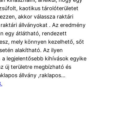
zsúfolt, kaotikus tárolóterületet
zzen, akkor válassza raktári
 raktári állványokat . Az eredmény
n egy átlátható, rendezett
lesz, mely könnyen kezelhető, sőt
etén alakítható. Az ilyen
 a legjelentősebb kihívások egyike
z új területre megbízható és
aklapos állvány ,raklapos…
.