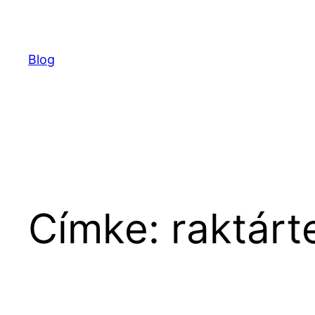
Ugrás
a
tartalomhoz
Blog
Címke:
raktárt