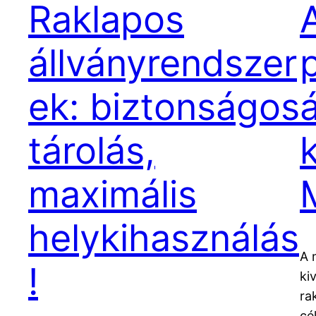
Raklapos
állványrendszer
ek: biztonságos
tárolás,
maximális
helykihasználás
A 
!
ki
ra
cé