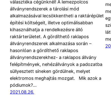
választéka cégünknél! A lemezpolcos
me
állványrendszerek a tárolási mód
me
alkalmazásával lecsökkentheti a raktárépület
eg
építési költségeit, illetve optimálisabban
sz
kihasználhatja a rendelkezésre álló
lá
raktárterületet. A gördíthető raklapos
me
állványrendszerek alkalmazása során –
20
hasonlóan a gördíthető raklapos
állványrendszerekhez- a raklapos állvány
felépítmények, nehézállványok a padozatba
süllyesztett síneken gördülnek, melyet
elektromos meghajtás mozgat. Mik azok a
pódiumok?…
2021.08.26.