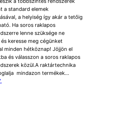
teszik a többszintes rendszerek
át a standard elemek
ásával, a helyiség így akár a tetőig
ható. Ha soros raklapos
ndszerre lenne szüksége ne
és keresse meg cégünket
l minden hétköznap! Jöjjön el
ba és válasszon a soros raklapos
ndszerek közül.A raktártechnika
oglalja mindazon termékek…
.