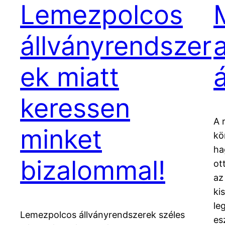
Lemezpolcos
állványrendszer
ek miatt
keressen
A 
minket
kö
ha
bizalommal!
ot
az
ki
le
Lemezpolcos állványrendszerek széles
es