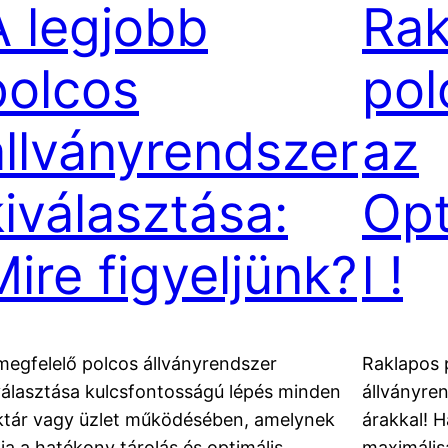
A legjobb
Rak
polcos
pol
állványrendszer
az
kiválasztása:
Op
Mire figyeljünk?
l !
megfelelő polcos állványrendszer
Raklapos 
választása kulcsfontosságú lépés minden
állványren
ktár vagy üzlet működésében, amelynek
árakkal! H
lja a hatékony tárolás és optimális
maximálisa