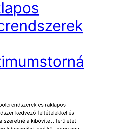
lapos
crendszerek
timumstorná
polcrendszerek és raklapos
dszer kedvező feltételekkel és
a szeretné a kibővített területet
n kihasználni, anélkül, hogy egy