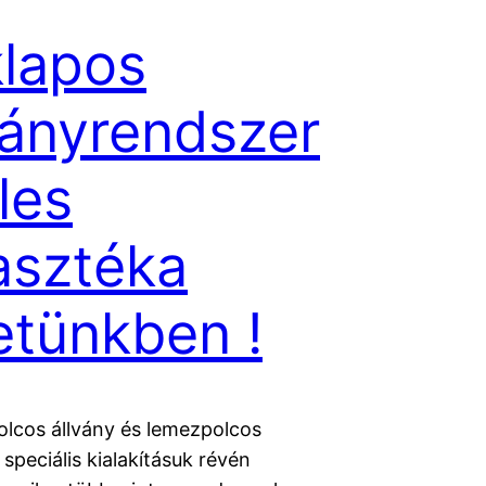
lapos
ványrendszer
les
asztéka
etünkben !
lcos állvány és lemezpolcos
speciális kialakításuk révén