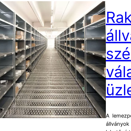
Rak
áll
szé
vál
üzl
A lemezpo
állványok 