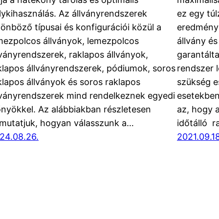
lykihasználás. Az állványrendszerek
ez egy túl
lönböző típusai és konfigurációi közül a
eredménye
mezpolcos állványok, lemezpolcos
állvány és
lványrendszerek, raklapos állványok,
garantálta
klapos állványrendszerek, pódiumok, soros
rendszer 
klapos állványok és soros raklapos
szükség es
lványrendszerek mind rendelkeznek egyedi
esetekben
őnyökkel. Az alábbiakban részletesen
az, hogy a
mutatjuk, hogyan válasszunk a…
időtálló r
24.08.26.
2021.09.18