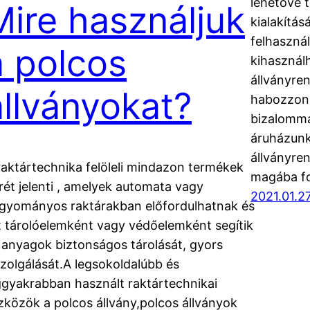
lehetővé 
Mire használjuk
kialakítás
felhasznál
a polcos
kihasznál
állványre
állványokat?
habozzon 
bizalomma
áruházunk
állványre
raktártechnika felöleli mindazon termékek
magába f
rét jelenti , amelyek automata vagy
2021.01.27
gyományos raktárakban előfordulhatnak és
t tárolóelemként vagy védőelemként segítik
 anyagok biztonságos tárolását, gyors
szolgálását.A legsokoldalúbb és
ggyakrabban használt raktártechnikai
zközök a polcos állvány,polcos állványok