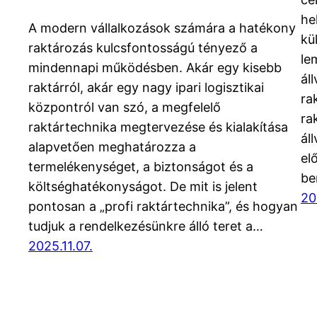
he
A modern vállalkozások számára a hatékony
kü
raktározás kulcsfontosságú tényező a
le
mindennapi működésben. Akár egy kisebb
ál
raktárról, akár egy nagy ipari logisztikai
ra
központról van szó, a megfelelő
ra
raktártechnika megtervezése és kialakítása
ál
alapvetően meghatározza a
el
termelékenységet, a biztonságot és a
be
költséghatékonyságot. De mit is jelent
20
pontosan a „profi raktártechnika”, és hogyan
tudjuk a rendelkezésünkre álló teret a…
2025.11.07.