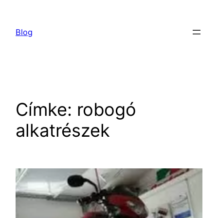
Ugrás
a
Blog
tartalomhoz
Címke:
robogó
alkatrészek