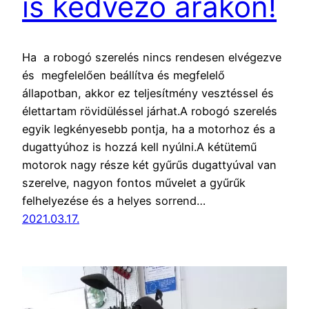
is kedvező árakon!
Ha a robogó szerelés nincs rendesen elvégezve
és megfelelően beállítva és megfelelő
állapotban, akkor ez teljesítmény vesztéssel és
élettartam rövidüléssel járhat.A robogó szerelés
egyik legkényesebb pontja, ha a motorhoz és a
dugattyúhoz is hozzá kell nyúlni.A kétütemű
motorok nagy része két gyűrűs dugattyúval van
szerelve, nagyon fontos művelet a gyűrűk
felhelyezése és a helyes sorrend…
2021.03.17.