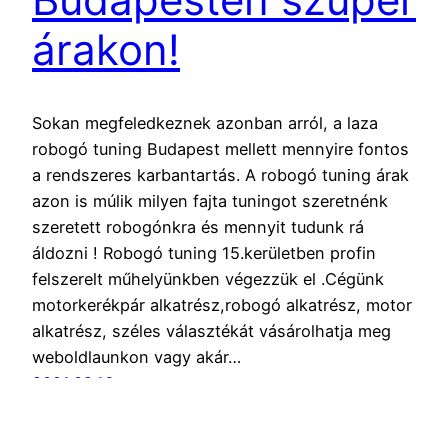
árakon!
Sokan megfeledkeznek azonban arról, a laza
robogó tuning Budapest mellett mennyire fontos
a rendszeres karbantartás. A robogó tuning árak
azon is múlik milyen fajta tuningot szeretnénk
szeretett robogónkra és mennyit tudunk rá
áldozni ! Robogó tuning 15.kerületben profin
felszerelt műhelyünkben végezzük el .Cégünk
motorkerékpár alkatrész,robogó alkatrész, motor
alkatrész, széles választékát vásárolhatja meg
weboldlaunkon vagy akár…
2021.02.16.