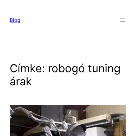
Ugrás
a
Blog
tartalomhoz
Címke:
robogó tuning
árak