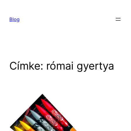
Ugrás
a
Blog
tartalomhoz
Címke:
római gyertya