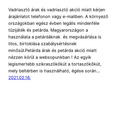
Vadriasztó árak és vadriasztó akció miatt kérjen
árajánlatot telefonon vagy e-mailben. A környező
országokban egész évben legális mindenféle
tűzijáték és petárda. Magyarországon a
használata a petárdáknak és megvásárlása is
tilos, birtoklása szabálysértésnek
minősül.Petárda árak és petárda akció miatt
nézzen körül a websopunkban ! Az egyik
legismertebb szikraszökőkút a tortaszökőkút,
mely beltérben is használható, égése során…
2021.02.16.