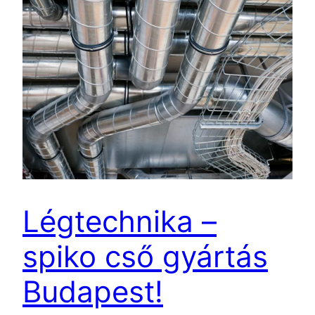
Légtechnika –
spiko cső gyártás
Budapest!