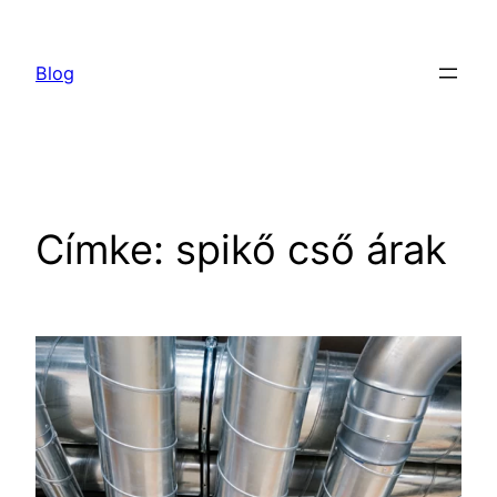
Ugrás
a
Blog
tartalomhoz
Címke:
spikő cső árak