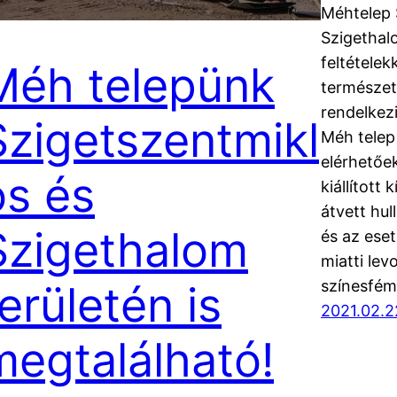
Méhtelep 
Szigethalo
feltételek
Méh telepünk
természet
rendelkez
Szigetszentmikl
Méh telep
elérhetőe
ós és
kiállítot
átvett hul
Szigethalom
és az ese
miatti le
színesfém
erületén is
2021.02.2
megtalálható!