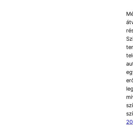
Mé
át
ré
Sz
te
te
au
eg
er
le
mi
sz
sz
20