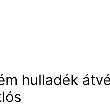
ém hulladék átvé
lós