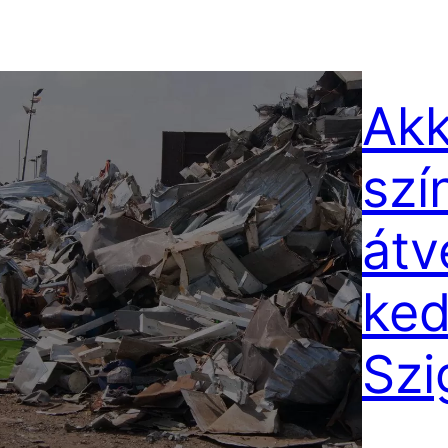
Akk
szí
átv
ked
Szi