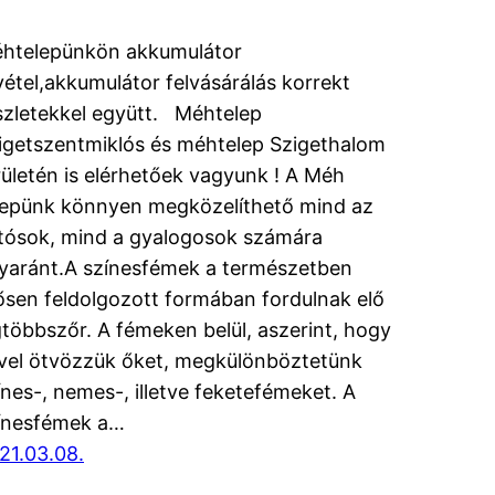
htelepünkön akkumulátor
vétel,akkumulátor felvásárálás korrekt
szletekkel együtt. Méhtelep
igetszentmiklós és méhtelep Szigethalom
rületén is elérhetőek vagyunk ! A Méh
lepünk könnyen megközelíthető mind az
tósok, mind a gyalogosok számára
yaránt.A színesfémek a természetben
ősen feldolgozott formában fordulnak elő
gtöbbszőr. A fémeken belül, aszerint, hogy
vel ötvözzük őket, megkülönböztetünk
ínes-, nemes-, illetve feketefémeket. A
ínesfémek a…
21.03.08.