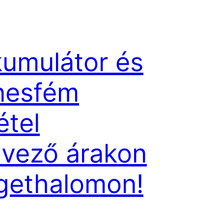
umulátor és
nesfém
étel
vező árakon
gethalomon!