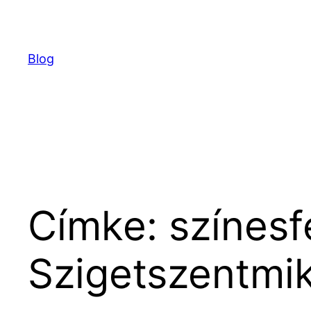
Ugrás
a
tartalomhoz
Blog
Címke:
színesf
Szigetszentmik