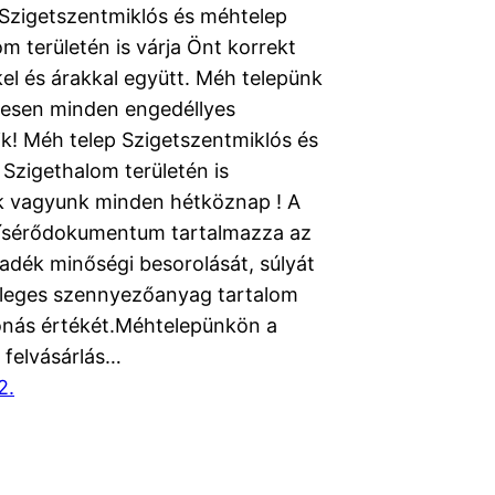
Szigetszentmiklós és méhtelep
m területén is várja Önt korrekt
kel és árakkal együtt. Méh telepünk
esen minden engedéllyes
ik! Méh telep Szigetszentmiklós és
 Szigethalom területén is
k vagyunk minden hétköznap ! A
t kísérődokumentum tartalmazza az
ladék minőségi besorolását, súlyát
tleges szennyezőanyag tartalom
vonás értékét.Méhtelepünkön a
 felvásárlás…
2.