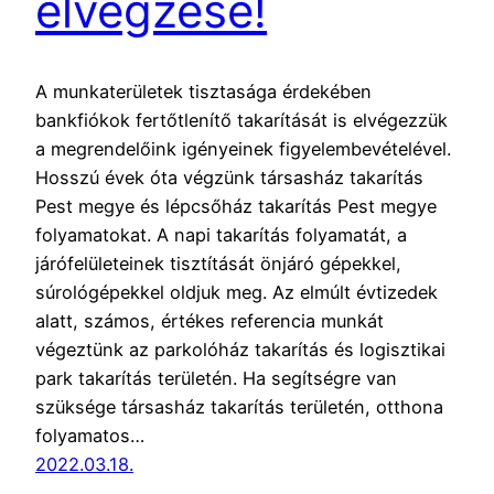
elvégzése!
A munkaterületek tisztasága érdekében
bankfiókok fertőtlenítő takarítását is elvégezzük
a megrendelőink igényeinek figyelembevételével.
Hosszú évek óta végzünk társasház takarítás
Pest megye és lépcsőház takarítás Pest megye
folyamatokat. A napi takarítás folyamatát, a
járófelületeinek tisztítását önjáró gépekkel,
súrológépekkel oldjuk meg. Az elmúlt évtizedek
alatt, számos, értékes referencia munkát
végeztünk az parkolóház takarítás és logisztikai
park takarítás területén. Ha segítségre van
szüksége társasház takarítás területén, otthona
folyamatos…
2022.03.18.