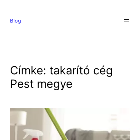
Ugrás
a
Blog
tartalomhoz
Címke:
takarító cég
Pest megye