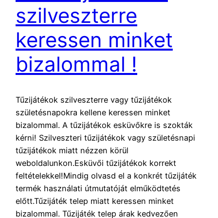
szilveszterre
keressen minket
bizalommal !
Tűzijátékok szilveszterre vagy tűzijátékok
születésnapokra kellene keressen minket
bizalommal. A tűzijátékok esküvőkre is szokták
kérni! Szilveszteri tűzijátékok vagy születésnapi
tűzijátékok miatt nézzen körül
weboldalunkon.Esküvői tűzijátékok korrekt
feltételekkel!Mindig olvasd el a konkrét tűzijáték
termék használati útmutatóját elműködtetés
előtt.Tűzijáték telep miatt keressen minket
bizalommal. Tűzijáték telep árak kedvezően