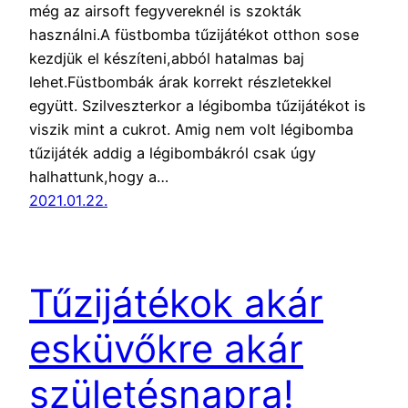
még az airsoft fegyvereknél is szokták
használni.A füstbomba tűzijátékot otthon sose
kezdjük el készíteni,abból hatalmas baj
lehet.Füstbombák árak korrekt részletekkel
együtt. Szilveszterkor a légibomba tűzijátékot is
viszik mint a cukrot. Amig nem volt légibomba
tűzijáték addig a légibombákról csak úgy
halhattunk,hogy a…
2021.01.22.
Tűzijátékok akár
esküvőkre akár
születésnapra!