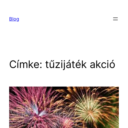
Ugrás
a
Blog
tartalomhoz
Címke:
tűzijáték akció