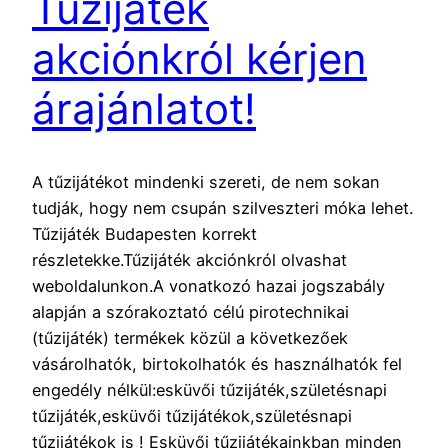
Tűzijáték
akciónkról kérjen
árajánlatot!
A tűzijátékot mindenki szereti, de nem sokan
tudják, hogy nem csupán szilveszteri móka lehet.
Tűzijáték Budapesten korrekt
részletekke.Tűzijáték akciónkról olvashat
weboldalunkon.A vonatkozó hazai jogszabály
alapján a szórakoztató célú pirotechnikai
(tűzijáték) termékek közül a következőek
vásárolhatók, birtokolhatók és használhatók fel
engedély nélkül:esküvői tűzijáték,születésnapi
tűzijáték,esküvői tűzijátékok,születésnapi
tűzijátékok is ! Esküvői tűzijátékainkban minden