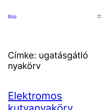
Ugrás
a
Blog
tartalomhoz
Címke:
ugatásgátló
nyakörv
Elektromos
kutyanyakörv,