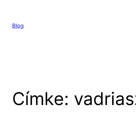
Ugrás
a
tartalomhoz
Blog
Címke:
vadrias