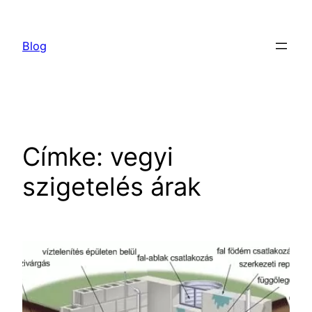
Ugrás
a
Blog
tartalomhoz
Címke:
vegyi
szigetelés árak