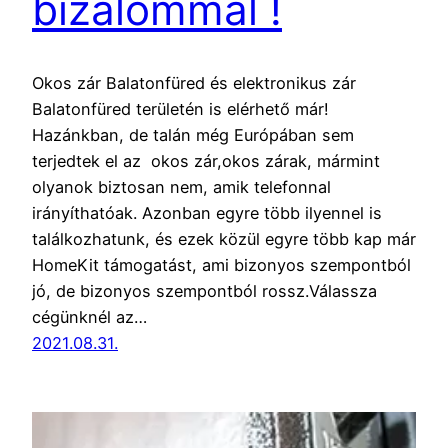
bizalommal !
Okos zár Balatonfüred és elektronikus zár
Balatonfüred területén is elérhető már!
Hazánkban, de talán még Európában sem
terjedtek el az okos zár,okos zárak, mármint
olyanok biztosan nem, amik telefonnal
irányíthatóak. Azonban egyre több ilyennel is
találkozhatunk, és ezek közül egyre több kap már
HomeKit támogatást, ami bizonyos szempontból
jó, de bizonyos szempontból rossz.Válassza
cégünknél az…
2021.08.31.