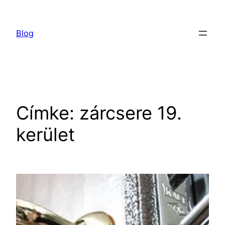
Ugrás
a
Blog
tartalomhoz
Címke:
zárcsere 19.
kerület