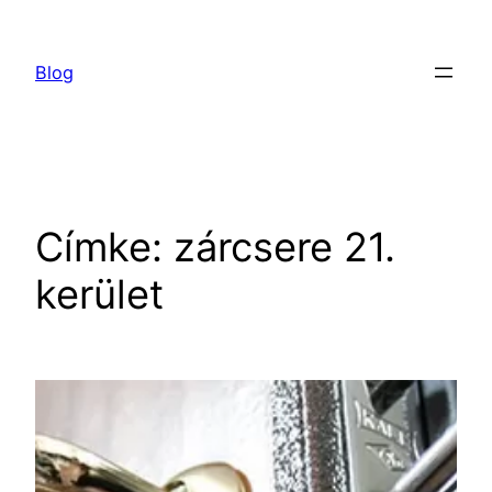
Ugrás
a
Blog
tartalomhoz
Címke:
zárcsere 21.
kerület