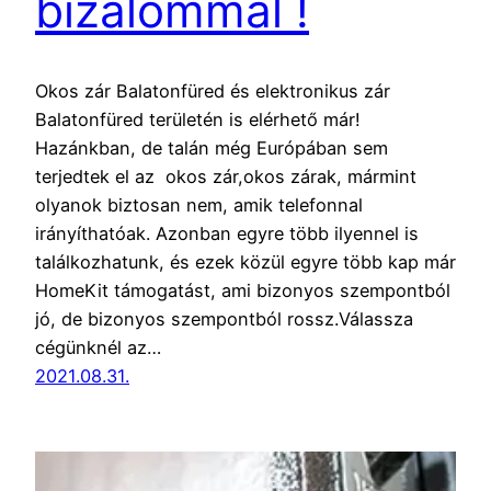
bizalommal !
Okos zár Balatonfüred és elektronikus zár
Balatonfüred területén is elérhető már!
Hazánkban, de talán még Európában sem
terjedtek el az okos zár,okos zárak, mármint
olyanok biztosan nem, amik telefonnal
irányíthatóak. Azonban egyre több ilyennel is
találkozhatunk, és ezek közül egyre több kap már
HomeKit támogatást, ami bizonyos szempontból
jó, de bizonyos szempontból rossz.Válassza
cégünknél az…
2021.08.31.