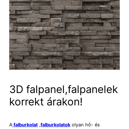
3D falpanel,falpanelek
korrekt árakon!
A
falburkolat
,
falburkolatok
olyan hő- és