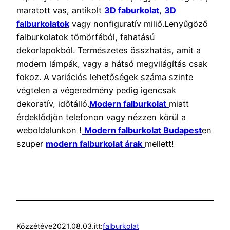
maratott vas, antikolt
3D faburkolat
,
3D
falburkolatok
vagy nonfiguratív miliő.Lenyűgöző
falburkolatok tömörfából, fahatású
dekorlapokból. Természetes összhatás, amit a
modern lámpák, vagy a hátsó megvilágítás csak
fokoz. A variációs lehetőségek száma szinte
végtelen a végeredmény pedig igencsak
dekoratív, időtálló.
Modern falburkolat
miatt
érdeklődjön telefonon vagy nézzen körül a
weboldalunkon !
Modern falburkolat Budapest
en
szuper
modern falburkolat árak
mellett!
Közzétéve
2021.08.03.
itt:
falburkolat