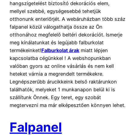
hangszigetelést biztosító dekorációs elem,
mellyel szebbé, egységesebbé tehetjük
otthonunk enteriőrjét. A webáruházban több száz
falpanel közül válogathatja össze az Ön
otthonához megfelelő beltéri dekorációt. Ismerje
meg kínálatunkat és legújabb falburkolat
termékeinket!
Falburkolat árak
miatt lépjen
kapcsolatba cégünkkel ! A webshopunkban
valóban gyors az online vásárlás és nem kell
heteket várnia a megrendelt termékekre.
Legnépszerűbb árucikkeink belső raktárunkon
találhatók, melyeket 1 munkanapon belül ki is
szállítunk Önnek. Egy teret, egy szobát
megtervezni ma már elképesztően könnyen lehet.
Falpanel