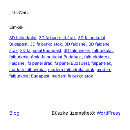
, írta:
Cintia
Cimkék:
3D falburkolat
, 
3D falburkolat árak
, 
3D falburkolat
Budapest
, 
3D falburkolatok
, 
3D falpanel
, 
3D falpanel
árak
, 
3D falpanel Budapest
, 
3D falpanelek
, 
falburkolat
, 
falburkolat árak
, 
falburkolat Budapest
, 
falburkolatok
, 
Falpanel
, 
falpanel árak
, 
falpanel Budapest
, 
falpanelek
, 
modern falburkolat
, 
modern falburkolat árak
, 
modern
falburkolat Budapest
, 
modern falburkolatok
Blog
Büszke üzemeltető:
WordPress