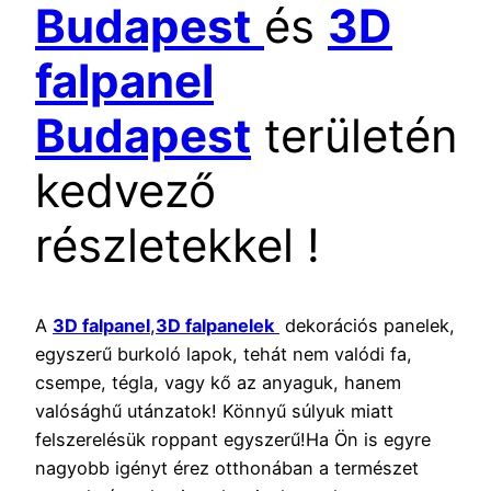
Budapest
és
3D
falpanel
Budapest
területén
kedvező
részletekkel !
A
3D falpanel
,
3D falpanelek
dekorációs panelek,
egyszerű burkoló lapok, tehát nem valódi fa,
csempe, tégla, vagy kő az anyaguk, hanem
valósághű utánzatok! Könnyű súlyuk miatt
felszerelésük roppant egyszerű!Ha Ön is egyre
nagyobb igényt érez otthonában a természet