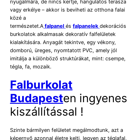
nyugalmára, de nincs kertje, hangulatos terasza
vagy erkélye – akkor is beviheti az otthona falai
közé a
természetet.A
falpanel
és
falpanelek
dekorációs
burkolatok alkalmasak dekoratív falfelületek
kialakítására. Anyagát tekintve, egy vékony,
domború, üreges, nyomtatott PVC, amely jól
imitálja a különböző struktúrákat, mint: csempe,
tégla, fa, mozaik.
Falburkolat
Budapest
en ingyenes
kiszállítással !
Szinte bármilyen felületet megálmodtunk, azt a
képernyő azonnal életre kelti, legyen az téglafal,