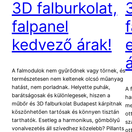
3D falburkolat,
falpanel
kedvező árak!
A falmodulok nem gyűrődnek vagy törnek, és
természetesen nem keltenek olcsó műanyag
hatást, nem porladnak. Helyette puhák,
A 
barátságosak és különlegesek, hiszen a
ha
műbőr és 3D falburkolat Budapest kárpitnak
me
köszönhetően tartósak és könnyen tisztán
ot
tarthatók. Esetleg a harmonikus, gömbölyű
sz
vonalvezetés áll szívedhez közelebb? Pillants
ot