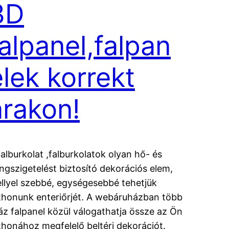
3D
falpanel,falpan
elek korrekt
árakon!
falburkolat ,falburkolatok olyan hő- és
ngszigetelést biztosító dekorációs elem,
llyel szebbé, egységesebbé tehetjük
thonunk enteriőrjét. A webáruházban több
áz falpanel közül válogathatja össze az Ön
thonához megfelelő beltéri dekorációt.