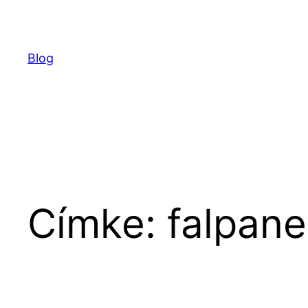
Ugrás
a
tartalomhoz
Blog
Címke:
falpane