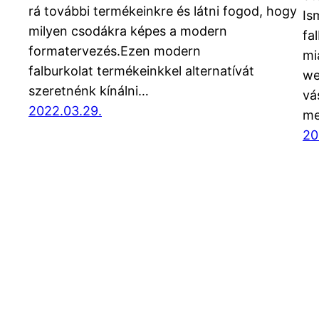
rá további termékeinkre és látni fogod, hogy
Is
milyen csodákra képes a modern
fa
formatervezés.Ezen modern
mi
falburkolat termékeinkkel alternatívát
we
szeretnénk kínálni…
vá
2022.03.29.
me
20