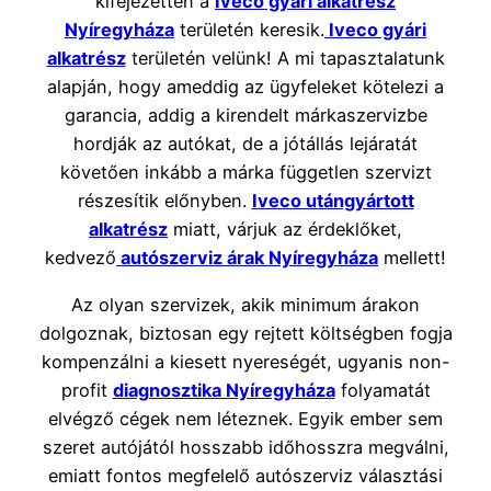
kifejezetten a
Iveco gyári alkatrész
Nyíregyháza
területén keresik.
Iveco gyári
alkatrész
területén velünk! A mi tapasztalatunk
alapján, hogy ameddig az ügyfeleket kötelezi a
garancia, addig a kirendelt márkaszervizbe
hordják az autókat, de a jótállás lejáratát
követően inkább a márka független szervizt
részesítik előnyben.
Iveco utángyártott
alkatrész
miatt, várjuk az érdeklőket,
kedvező
autószerviz árak Nyíregyháza
mellett!
Az olyan szervizek, akik minimum árakon
dolgoznak, biztosan egy rejtett költségben fogja
kompenzálni a kiesett nyereségét, ugyanis non-
profit
diagnosztika Nyíregyháza
folyamatát
elvégző cégek nem léteznek. Egyik ember sem
szeret autójától hosszabb időhosszra megválni,
emiatt fontos megfelelő autószerviz választási