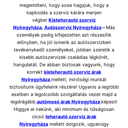
megemlíteni, hogy sose hagyjuk, hogy a
kapkodás a szerviz kárára menjen
végbe!
Kisteherautó szerviz
Nyíregyháza
,
Autószerviz Nyíregyháza
–
Más
személyek pedig kifejezetten azt részesítik
előnyben, ha jól ismerik az autószervizben
tevékenykedő személyeket, jobban szeretik a
kisebb autószervizek családias légkörét,
hangulatát. De abban biztosak vagyunk, hogy
korrekt
kisteherautó szerviz árak
Nyíregyháza
mellett, minőségi munkát
biztosítunk ügyfeleink részére! Ugyanis a legtöbb
esetben a legolcsóbb szolgáltatás vezet majd a
legdrágább
autómosó árak Nyíregyháza
képest!
Higgye el nekünk, aki minimum és túlságosan
olcsó
teherautó szerviz árak
Nyíregyháza
mellett dolgozik, ugyanúgy