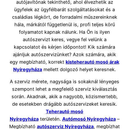
autójavítónak tekinthető, ahol élvezhetik az
ügyfelek az ügyfélbarát szolgáltatásokat és a
családias légkört, de forradalmi műszereinknek
hála, márkától függetlenül is, profi teljes körű
folyamatot kapnak nálunk. Ha Ön is ilyen
autószervizt keres, vegye fel velünk a
kapcsolatot és kérjen időpontot! Kik számára
ajánljuk autószervizünket? Azok számára, akik
egy megbízható, korrekt
kisteherautó mosó árak
Nyíregyháza
mellett dolgozó helyet keresnek.
A szerviz mérete, nagysága is sokaknál lényeges
szempont lehet a megfelelő szerviz kiválasztás
során. Akadnak, akik a nagyobb, közismertebb,
de esetekben drágább autószervizeket keresik.
Teherautó mosó
Nyíregyháza
területén.
Autómosó Nyíregyháza
–
Megbízható
autószerviz Nyíregyháza
, megbízhat