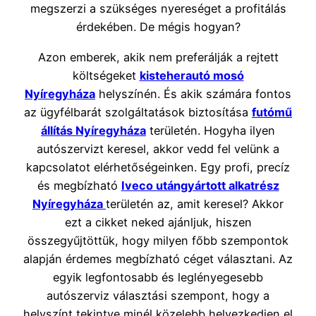
megszerzi a szükséges nyereséget a profitálás
érdekében. De mégis hogyan?
Azon emberek, akik nem preferálják a rejtett
költségeket
kisteherautó mosó
Nyíregyháza
helyszínén. És akik számára fontos
az ügyfélbarát szolgáltatások biztosítása
futómű
állítás Nyíregyháza
területén. Hogyha ilyen
autószervizt keresel, akkor vedd fel velünk a
kapcsolatot elérhetőségeinken. Egy profi, precíz
és megbízható
Iveco utángyártott alkatrész
Nyíregyháza
területén az, amit keresel? Akkor
ezt a cikket neked ajánljuk, hiszen
összegyűjtöttük, hogy milyen főbb szempontok
alapján érdemes megbízható céget választani. Az
egyik legfontosabb és leglényegesebb
autószerviz választási szempont, hogy a
helyszínt tekintve minél közelebb helyezkedjen el