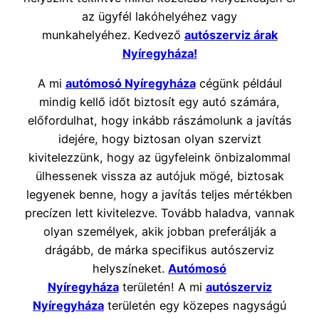
az ügyfél lakóhelyéhez vagy
munkahelyéhez. Kedvező
autószerviz árak
Nyíregyháza!
A mi
autómosó Nyíregyháza
cégünk például
mindig kellő időt biztosít egy autó számára,
előfordulhat, hogy inkább rászámolunk a javítás
idejére, hogy biztosan olyan szervizt
kivitelezzünk, hogy az ügyfeleink önbizalommal
ülhessenek vissza az autójuk mögé, biztosak
legyenek benne, hogy a javítás teljes mértékben
precízen lett kivitelezve. Tovább haladva, vannak
olyan személyek, akik jobban preferálják a
drágább, de márka specifikus autószerviz
helyszíneket.
Autómosó
Nyíregyháza
területén! A mi
autószerviz
Nyíregyháza
területén egy közepes nagyságú