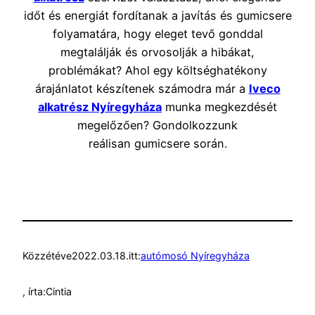
időt és energiát fordítanak a javítás és gumicsere
folyamatára, hogy eleget tevő gonddal
megtalálják és orvosolják a hibákat,
problémákat? Ahol egy költséghatékony
árajánlatot készítenek számodra már a
Iveco
alkatrész Nyíregyháza
munka megkezdését
megelőzően? Gondolkozzunk
reálisan gumicsere során.
Közzétéve
2022.03.18.
itt:
autómosó Nyíregyháza
, írta:
Cintia