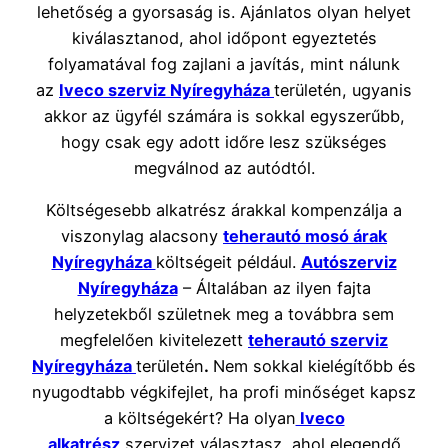
lehetőség a gyorsaság is. Ajánlatos olyan helyet
kiválasztanod, ahol időpont egyeztetés
folyamatával fog zajlani a javítás, mint nálunk
az
Iveco szerviz Nyíregyháza
területén, ugyanis
akkor az ügyfél számára is sokkal egyszerűbb,
hogy csak egy adott időre lesz szükséges
megválnod az autódtól.
Költségesebb alkatrész árakkal kompenzálja a
viszonylag alacsony
teherautó mosó árak
Nyíregyháza
költségeit például.
Autószerviz
Nyíregyháza
– Általában az ilyen fajta
helyzetekből születnek meg a továbbra sem
megfelelően kivitelezett
teherautó szerviz
Nyíregyháza
területén
.
Nem sokkal kielégítőbb és
nyugodtabb végkifejlet, ha profi minőséget kapsz
a költségekért? Ha olyan
Iveco
alkatrész
szervizet választasz, ahol elegendő