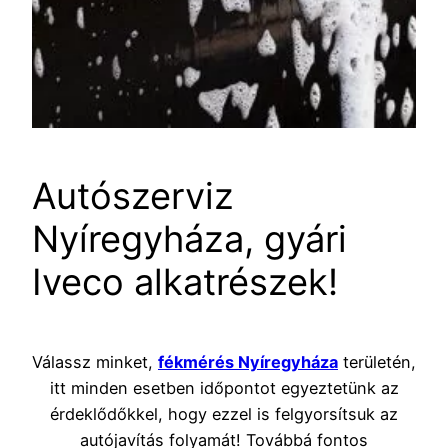
Autószerviz
Nyíregyháza, gyári
Iveco alkatrészek!
Válassz minket,
fékmérés Nyíregyháza
területén,
itt minden esetben időpontot egyeztetünk az
érdeklődőkkel, hogy ezzel is felgyorsítsuk az
autójavítás folyamát! Továbbá fontos