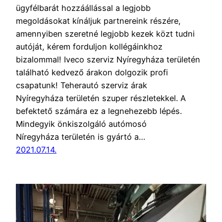
ügyfélbarát hozzáállással a legjobb
megoldásokat kínáljuk partnereink részére,
amennyiben szeretné legjobb kezek közt tudni
autóját, kérem forduljon kollégáinkhoz
bizalommal! Iveco szerviz Nyíregyháza területén
található kedvező árakon dolgozik profi
csapatunk! Teherautó szerviz árak
Nyíregyháza területén szuper részletekkel. A
befektető számára ez a legnehezebb lépés.
Mindegyik önkiszolgáló autómosó
Níregyháza területén is gyártó a…
2021.07.14.