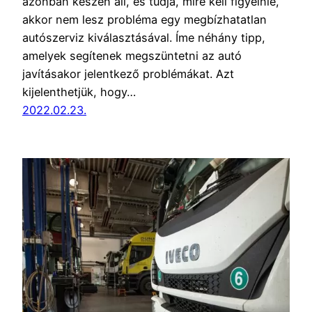
azonban készen áll, és tudja, mire kell figyelnie,
akkor nem lesz probléma egy megbízhatatlan
autószerviz kiválasztásával. Íme néhány tipp,
amelyek segítenek megszüntetni az autó
javításakor jelentkező problémákat. Azt
kijelenthetjük, hogy…
2022.02.23.