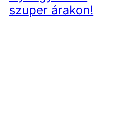
szuper árakon!
Webáruházunkban iveco alkatrész és iveco gyári
alkatrészeket is megtalál kedvező árak mellett.
Iveco gyári alkatrész Nyíregyháza is
megvásárolható vagy akár meg is rendelhető ha
úgy jobbnak látja,és talán gyorsabb is
.Megnyugodhat az iveco utángyártott alkatrész is
lehet ugyan olyan jó és tartós mint akár a gyári !
Iveco utángyártott alkatrész Nyíregyháza
területén is megtalálható. Autószerelő…
2021.03.03.