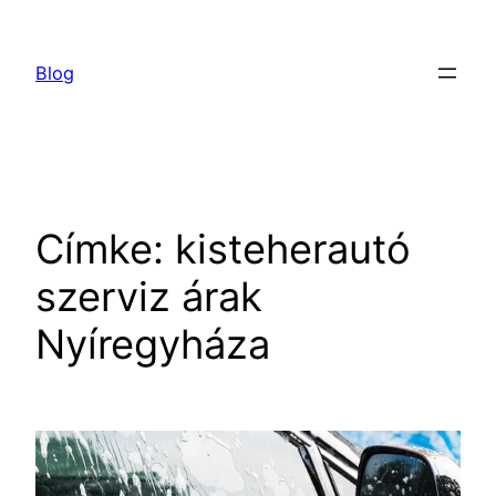
Ugrás
a
Blog
tartalomhoz
Címke:
kisteherautó
szerviz árak
Nyíregyháza