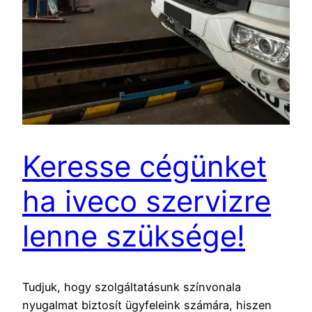
Keresse cégünket
ha iveco szervizre
lenne szüksége!
Tudjuk, hogy szolgáltatásunk színvonala
nyugalmat biztosít ügyfeleink számára, hiszen