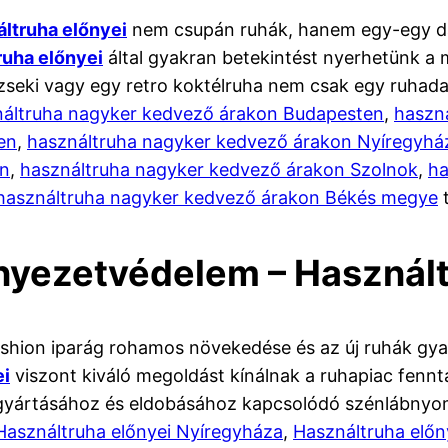
ltruha előnyei
nem csupán ruhák, hanem egy-egy da
ruha előnyei
által gyakran betekintést nyerhetünk a m
seki vagy egy retro koktélruha nem csak egy ruhadar
áltruha nagyker kedvező árakon Budapesten
,
haszná
en
,
használtruha nagyker kedvező árakon Nyíregyhá
n
,
használtruha nagyker kedvező árakon Szolnok
,
ha
használtruha nagyker kedvező árakon Békés megye
t
nyezetvédelem – Használ
ashion iparág rohamos növekedése és az új ruhák gyako
ei
viszont kiváló megoldást kínálnak a ruhapiac fennt
ák gyártásához és eldobásához kapcsolódó szénlábny
Használtruha előnyei Nyíregyháza
,
Használtruha előn