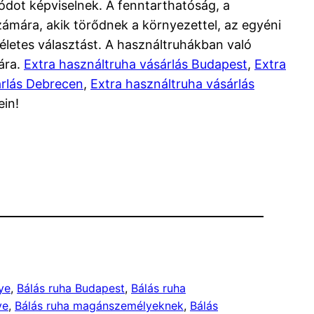
dot képviselnek. A fenntarthatóság, a
számára, akik törődnek a környezettel, az egyéni
kéletes választást. A használtruhákban való
ára.
Extra használtruha vásárlás Budapest
,
Extra
árlás Debrecen
,
Extra használtruha vásárlás
ein!
ye
, 
Bálás ruha Budapest
, 
Bálás ruha
ye
, 
Bálás ruha magánszemélyeknek
, 
Bálás