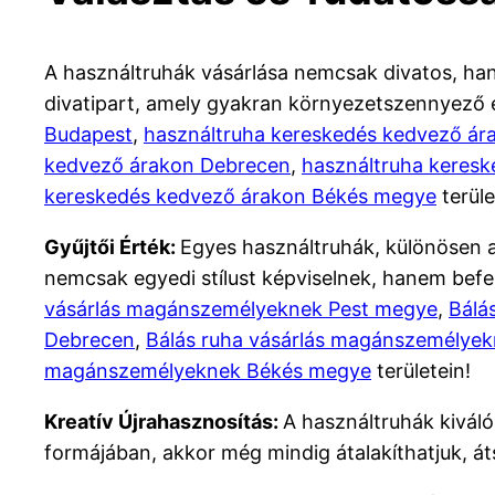
A használtruhák vásárlása nemcsak divatos, han
divatipart, amely gyakran környezetszennyező é
Budapest
,
használtruha kereskedés kedvező ár
kedvező árakon Debrecen
,
használtruha keres
kereskedés kedvező árakon Békés megye
terüle
Gyűjtői Érték:
Egyes használtruhák, különösen a 
nemcsak egyedi stílust képviselnek, hanem befe
vásárlás magánszemélyeknek Pest megye
,
Bálá
Debrecen
,
Bálás ruha vásárlás magánszemélyek
magánszemélyeknek Békés megye
területein!
Kreatív Újrahasznosítás:
A használtruhák kiváló
formájában, akkor még mindig átalakíthatjuk, áts