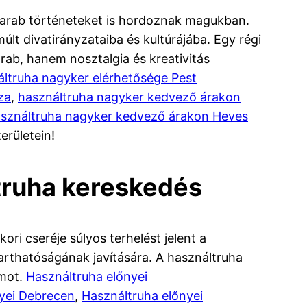
rab történeteket is hordoznak magukban.
últ divatirányzataiba és kultúrájába. Egy régi
ab, hanem nosztalgia és kreativitás
ltruha nagyker elérhetősége Pest
za
,
használtruha nagyker kedvező árakon
sználtruha nagyker kedvező árakon Heves
erületein!
truha kereskedés
ri cseréje súlyos terhelést jelent a
arthatóságának javítására. A használtruha
omot.
Használtruha előnyei
yei Debrecen
,
Használtruha előnyei