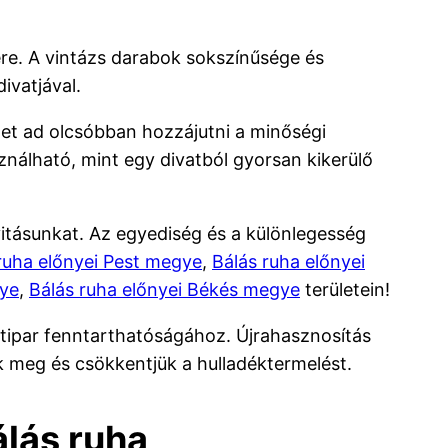
sére. A vintázs darabok sokszínűsége és
ivatjával.
get ad olcsóbban hozzájutni a minőségi
ználható, mint egy divatból gyorsan kikerülő
ivitásunkat. Az egyediség és a különlegesség
ruha előnyei Pest megye
,
Bálás ruha előnyei
gye
,
Bálás ruha előnyei Békés megye
területein!
tipar fenntarthatóságához. Újrahasznosítás
k meg és csökkentjük a hulladéktermelést.
álás ruha