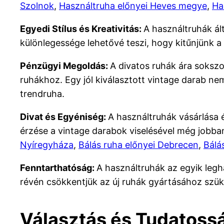
Szolnok
,
Használtruha előnyei Heves megye
,
Ha
Egyedi Stílus és Kreativitás:
A használtruhák ál
különlegessége lehetővé teszi, hogy kitűnjünk a 
Pénzügyi Megoldás:
A divatos ruhák ára sokszo
ruhákhoz. Egy jól kiválasztott vintage darab ne
trendruha.
Divat és Egyéniség:
A használtruhák vásárlása é
érzése a vintage darabok viselésével még jobb
Nyíregyháza
,
Bálás ruha előnyei Debrecen
,
Bálá
Fenntarthatóság:
A használtruhák az egyik leg
révén csökkentjük az új ruhák gyártásához szük
Választás és Tudatossá