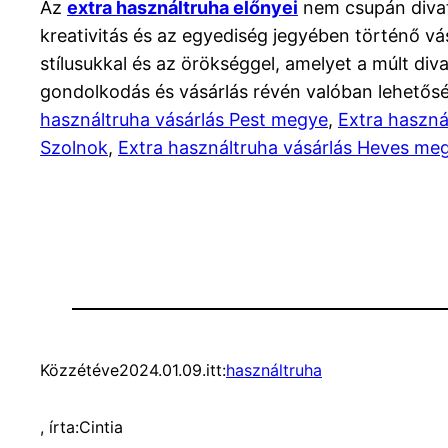
Az
extra használtruha előnyei
nem csupán divat
kreativitás és az egyediség jegyében történő vás
stílusukkal és az örökséggel, amelyet a múlt div
gondolkodás és vásárlás révén valóban lehetősé
használtruha vásárlás Pest megye
,
Extra haszná
Szolnok
,
Extra használtruha vásárlás Heves me
Közzétéve
2024.01.09.
itt:
használtruha
, írta:
Cintia