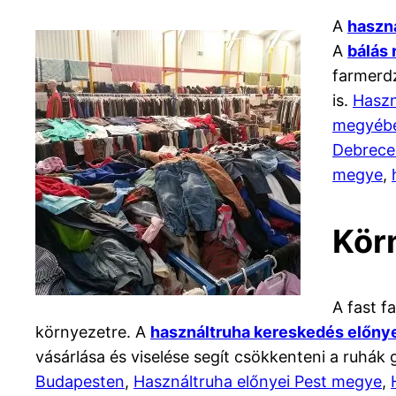
A
haszná
A
bálás 
farmerdz
is.
Haszn
megyéb
Debrece
megye
,
Kör
A fast f
környezetre. A
használtruha kereskedés előny
vásárlása és viselése segít csökkenteni a ruh
Budapesten
,
Használtruha előnyei Pest megye
,