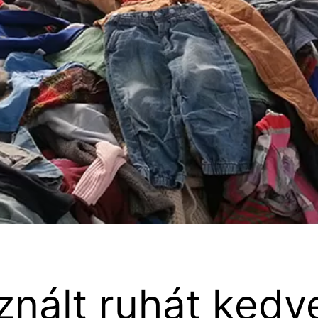
znált ruhát kedv