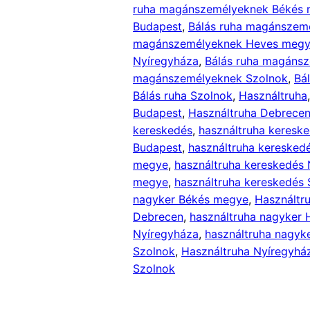
ruha magánszemélyeknek Békés
Budapest
, 
Bálás ruha magánszem
magánszemélyeknek Heves meg
Nyíregyháza
, 
Bálás ruha magáns
magánszemélyeknek Szolnok
, 
Bá
Bálás ruha Szolnok
, 
Használtruha
Budapest
, 
Használtruha Debrece
kereskedés
, 
használtruha keresk
Budapest
, 
használtruha keresked
megye
, 
használtruha kereskedés
megye
, 
használtruha kereskedés 
nagyker Békés megye
, 
Használtr
Debrecen
, 
használtruha nagyker
Nyíregyháza
, 
használtruha nagyk
Szolnok
, 
Használtruha Nyíregyhá
Szolnok