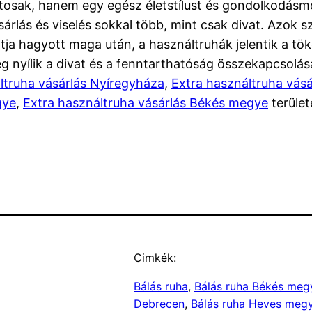
osak, hanem egy egész életstílust és gondolkodásmó
árlás és viselés sokkal több, mint csak divat. Azok 
atja hagyott maga után, a használtruhák jelentik a tö
g nyílik a divat és a fenntarthatóság összekapcsolás
ltruha vásárlás Nyíregyháza
,
Extra használtruha vás
gye
,
Extra használtruha vásárlás Békés megye
terület
Cimkék:
Bálás ruha
, 
Bálás ruha Békés meg
Debrecen
, 
Bálás ruha Heves meg