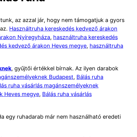
tunk, az azzal jár, hogy nem támogatjuk a gyors
maz.
Használtruha kereskedés kedvező árakon
árakon Nyíregyháza
,
használtruha kereskedés
edés kedvező árakon Heves megye
,
használtruha
knek
, gyűjtői értékkel bírnak. Az ilyen darabok
magánszemélyeknek Budapest
,
Bálás ruha
lás ruha vásárlás magánszemélyeknek
ek Heves megye
,
Bálás ruha vásárlás
. Ha egy ruhadarab már nem használható eredeti