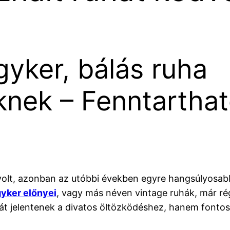
yker, bálás ruha
ek – Fenntartható
s volt, azonban az utóbbi években egyre hangsúlyosab
yker előnyei
, vagy más néven vintage ruhák, már ré
 jelentenek a divatos öltözködéshez, hanem fontos r