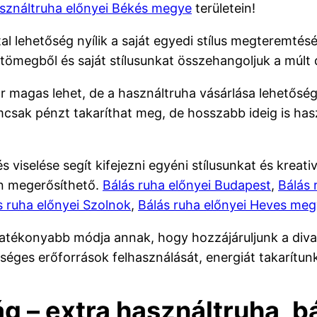
sználtruha előnyei Békés megye
területein!
tal lehetőség nyílik a saját egyedi stílus megteremté
tömegből és saját stílusunkat összehangoljuk a múlt d
r magas lehet, de a használtruha vásárlása lehetősé
mcsak pénzt takaríthat meg, de hosszabb ideig is has
s viselése segít kifejezni egyéni stílusunkat és kreat
an megerősíthető.
Bálás ruha előnyei Budapest
,
Bálás 
s ruha előnyei Szolnok
,
Bálás ruha előnyei Heves me
hatékonyabb módja annak, hogy hozzájáruljunk a diva
séges erőforrások felhasználását, energiát takarítun
g – extra használtruha, b