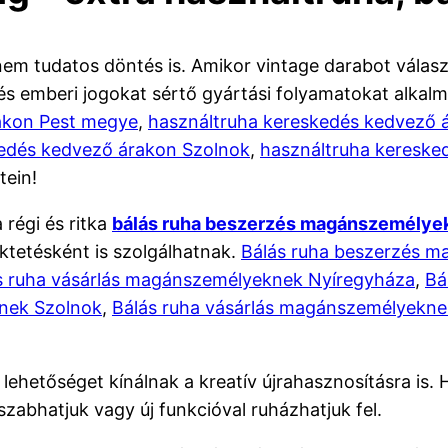
em tudatos döntés is. Amikor vintage darabot válasz
s emberi jogokat sértő gyártási folyamatokat alkal
akon Pest megye
,
használtruha kereskedés kedvező 
kedés kedvező árakon Szolnok
,
használtruha keresk
tein!
régi és ritka
bálás ruha beszerzés magánszemélye
ktetésként is szolgálhatnak.
Bálás ruha beszerzés 
s ruha vásárlás magánszemélyeknek Nyíregyháza
,
Bá
nek Szolnok
,
Bálás ruha vásárlás magánszemélyekn
 lehetőséget kínálnak a kreatív újrahasznosításra is
zabhatjuk vagy új funkcióval ruházhatjuk fel.