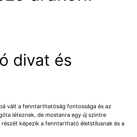
 divat és
bá vált a fenntarthatóság fontossága és az
góta léteznek, de mostanra egy új szintre
észét képezik a fenntartható életstílusnak és a