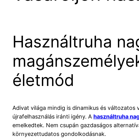
Használtruha nag
magánszemélyekn
életmód
Adivat világa mindig is dinamikus és változato
újrafelhasználás iránti igény. A
használtruha nag
emelkedtek. Nem csupán gazdaságos alternatívát
környezettudatos gondolkodásnak.