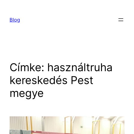
Ugrás
a
Blog
tartalomhoz
Címke:
használtruha
kereskedés Pest
megye