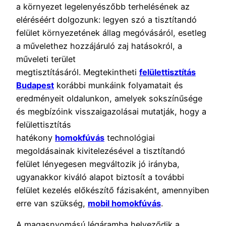
a környezet legelenyészőbb terhelésének az
eléréséért dolgozunk: legyen szó a tisztítandó
felület környezetének állag megóvásáról, esetleg
a művelethez hozzájáruló zaj hatásokról, a
műveleti terület
megtisztításáról. Megtekintheti
felülettisztítás
Budapest
korábbi munkáink folyamatait és
eredményeit oldalunkon, amelyek sokszínűsége
és megbízóink visszaigazolásai mutatják, hogy a
felülettisztítás
hatékony
homokfúvás
technológiai
megoldásainak kivitelezésével a tisztítandó
felület lényegesen megváltozik jó irányba,
ugyanakkor kiváló alapot biztosít a további
felület kezelés előkészítő fázisaként, amennyiben
erre van szükség,
mobil homokfúvás
.
A magasnyomású légáramba helyeződik a