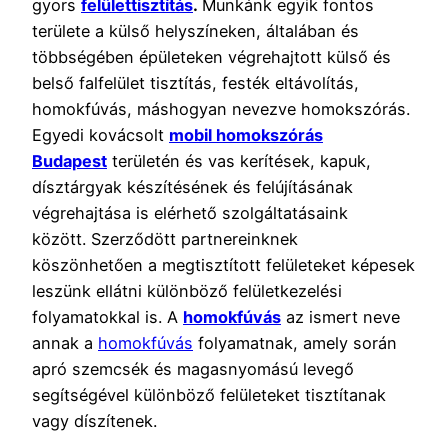
gyors
felülettisztítás
.
Munkánk egyik fontos
területe a külső helyszíneken, általában és
többségében épületeken végrehajtott külső és
belső falfelület tisztítás, festék eltávolítás,
homokfúvás, máshogyan nevezve homokszórás.
Egyedi kovácsolt
mobil homokszórás
Budapest
területén és vas kerítések, kapuk,
dísztárgyak készítésének és felújításának
végrehajtása is elérhető szolgáltatásaink
között. Szerződött partnereinknek
köszönhetően a megtisztított felületeket képesek
leszünk ellátni különböző felületkezelési
folyamatokkal is. A
homokfúvás
az ismert neve
annak a
homokfúvás
folyamatnak, amely során
apró szemcsék és magasnyomású levegő
segítségével különböző felületeket tisztítanak
vagy díszítenek.