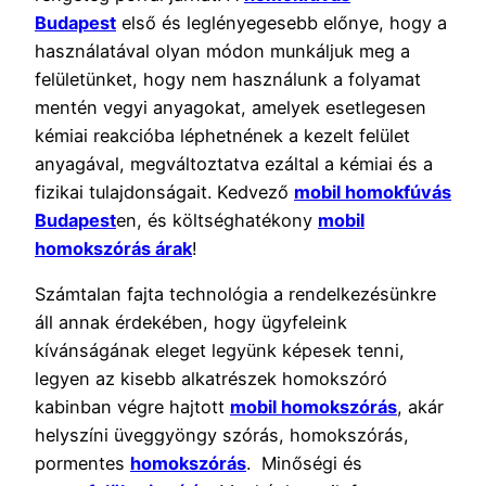
Budapest
első és leglényegesebb előnye, hogy a
használatával olyan módon munkáljuk meg a
felületünket, hogy nem használunk a folyamat
mentén vegyi anyagokat, amelyek esetlegesen
kémiai reakcióba léphetnének a kezelt felület
anyagával, megváltoztatva ezáltal a kémiai és a
fizikai tulajdonságait. Kedvező
mobil homokfúvás
Budapest
en, és költséghatékony
mobil
homokszórás árak
!
Számtalan fajta technológia a rendelkezésünkre
áll annak érdekében, hogy ügyfeleink
kívánságának eleget legyünk képesek tenni,
legyen az kisebb alkatrészek homokszóró
kabinban végre hajtott
mobil homokszórás
, akár
helyszíni üveggyöngy szórás, homokszórás,
pormentes
homokszórás
. Minőségi és