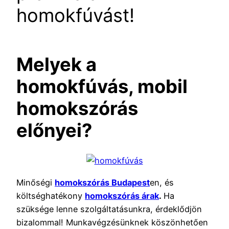
homokfúvást!
Melyek a
homokfúvás, mobil
homokszórás
előnyei?
Minőségi
homokszórás Budapest
en, és
költséghatékony
homokszórás árak
.
Ha
szüksége lenne szolgáltatásunkra, érdeklődjön
bizalommal! Munkavégzésünknek köszönhetően