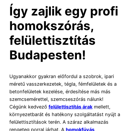
Így zajlik egy profi
homokszórás,
felülettisztítás
Budapesten!
Ugyanakkor gyakran előfordul a szobrok, ipari
méretű vasszerkezetek, tégla, fémfelületek és a
betonfelületek kezelése, érdesítése más más
szemcsemérettel, szemcseszórás nálunk!
Cégünk kedvező
felülettisztítás árak
mellett,
környezetbarát és hatékony szolgáltatást nyújt a
felülettisztítások terén. A száraz alkalmazás
rengeteg porral járhat. A
homokfúvás