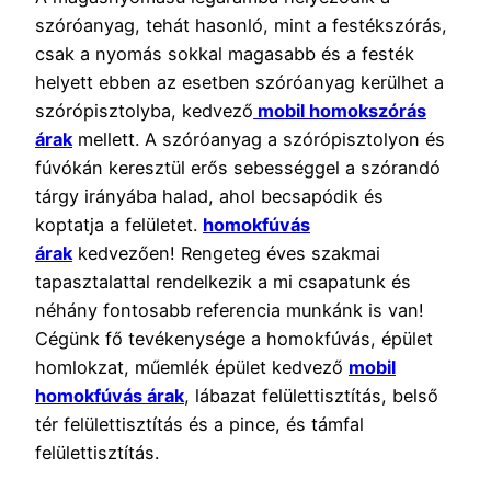
szóróanyag, tehát hasonló, mint a festékszórás,
csak a nyomás sokkal magasabb és a festék
helyett ebben az esetben szóróanyag kerülhet a
szórópisztolyba, kedvező
mobil homokszórás
árak
mellett. A szóróanyag a szórópisztolyon és
fúvókán keresztül erős sebességgel a szórandó
tárgy irányába halad, ahol becsapódik és
koptatja a felületet.
homokfúvás
árak
kedvezően! Rengeteg éves szakmai
tapasztalattal rendelkezik a mi csapatunk és
néhány fontosabb referencia munkánk is van!
Cégünk fő tevékenysége a homokfúvás, épület
homlokzat, műemlék épület kedvező
mobil
homokfúvás árak
, lábazat felülettisztítás, belső
tér felülettisztítás és a pince, és támfal
felülettisztítás.