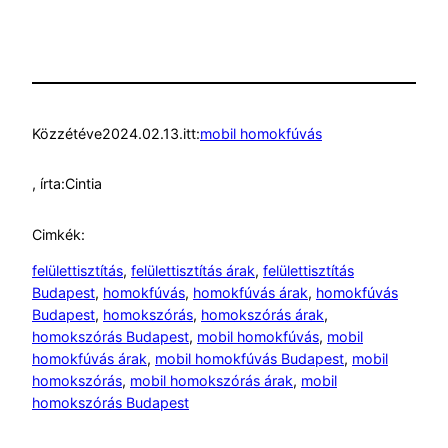
Közzétéve
2024.02.13.
itt:
mobil homokfúvás
, írta:
Cintia
Cimkék:
felülettisztítás
, 
felülettisztítás árak
, 
felülettisztítás
Budapest
, 
homokfúvás
, 
homokfúvás árak
, 
homokfúvás
Budapest
, 
homokszórás
, 
homokszórás árak
, 
homokszórás Budapest
, 
mobil homokfúvás
, 
mobil
homokfúvás árak
, 
mobil homokfúvás Budapest
, 
mobil
homokszórás
, 
mobil homokszórás árak
, 
mobil
homokszórás Budapest