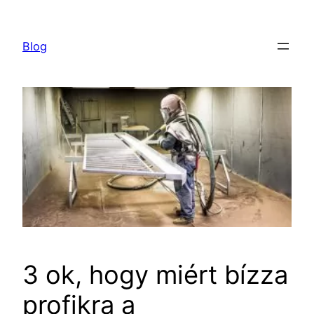
Ugrás
a
Blog
tartalomhoz
3 ok, hogy miért bízza
profikra a