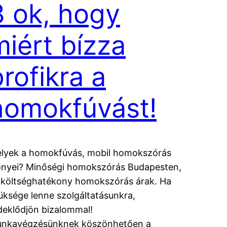
3 ok, hogy
miért bízza
profikra a
homokfúvást!
lyek a homokfúvás, mobil homokszórás
őnyei? Minőségi homokszórás Budapesten,
 költséghatékony homokszórás árak. Ha
üksége lenne szolgáltatásunkra,
deklődjön bizalommal!
nkavégzésünknek köszönhetően a