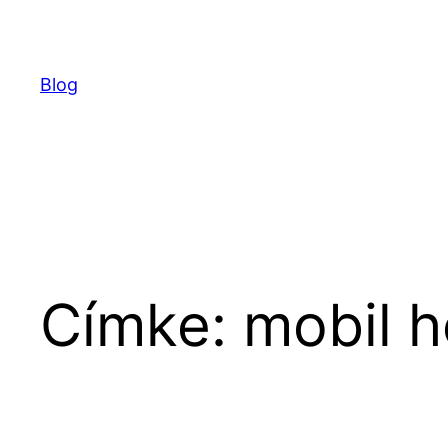
Ugrás
a
tartalomhoz
Blog
Címke:
mobil 