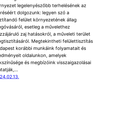
rnyezet legelenyészőbb terhelésének az
éréséért dolgozunk: legyen szó a
sztítandó felület környezetének állag
góvásáról, esetleg a művelethez
zzájáruló zaj hatásokról, a műveleti terület
gtisztításáról. Megtekintheti felülettisztítás
dapest korábbi munkáink folyamatait és
edményeit oldalunkon, amelyek
kszínűsége és megbízóink visszaigazolásai
tatják,…
24.02.13.