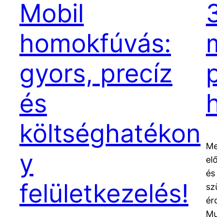
Mobil
homokfúvás:
gyors, precíz
és
költséghatékon
Me
y
el
és
felületkezelés!
sz
ér
Mu