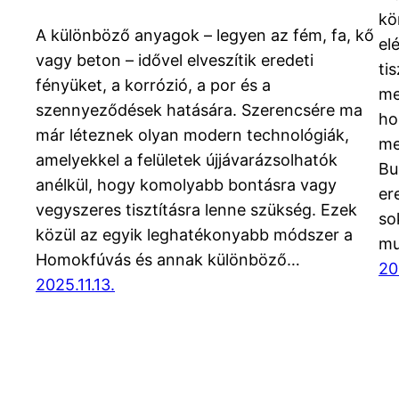
kö
A különböző anyagok – legyen az fém, fa, kő
el
vagy beton – idővel elveszítik eredeti
ti
fényüket, a korrózió, a por és a
me
szennyeződések hatására. Szerencsére ma
ho
már léteznek olyan modern technológiák,
me
amelyekkel a felületek újjávarázsolhatók
Bu
anélkül, hogy komolyabb bontásra vagy
er
vegyszeres tisztításra lenne szükség. Ezek
so
közül az egyik leghatékonyabb módszer a
mu
Homokfúvás és annak különböző…
20
2025.11.13.