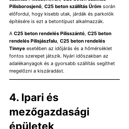
Pilisborosjenő
,
C25 beton szállítás Üröm
során
előfordul, hogy kisebb utak, járdák és parkolók
építésére is ezt a betontípust alkalmazzák.
A
C25 beton rendelés Pilisszántó
,
C25 beton
rendelés Pilisjászfalu
,
C25 beton rendelés
Tinnye
esetében az időjárás és a hőmérséklet
fontos szerepet játszik. Nyári időszakban az
adalékanyagok és a gyorsabb szállítás segíthet
megelőzni a kiszáradást.
4. Ipari és
mezőgazdasági
épületek