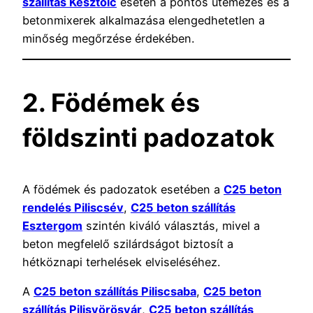
szállítás Kesztölc
esetén a pontos ütemezés és a
betonmixerek alkalmazása elengedhetetlen a
minőség megőrzése érdekében.
2. Födémek és
földszinti padozatok
A födémek és padozatok esetében a
C25 beton
rendelés Piliscsév
,
C25 beton szállítás
Esztergom
szintén kiváló választás, mivel a
beton megfelelő szilárdságot biztosít a
hétköznapi terhelések elviseléséhez.
A
C25 beton szállítás Piliscsaba
,
C25 beton
szállítás Pilisvörösvár
,
C25 beton szállítás