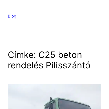
Ugrás
a
Blog
tartalomhoz
Címke:
C25 beton
rendelés Pilisszántó