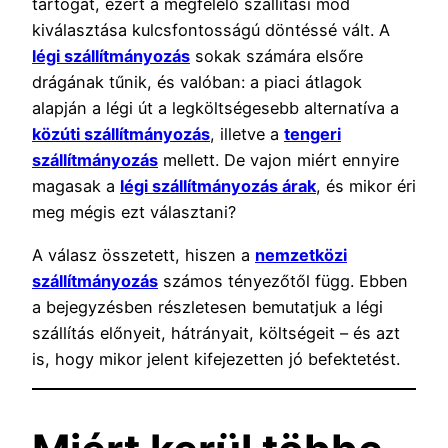
tartogat, ezért a megfelelő szállítási mód
kiválasztása kulcsfontosságú döntéssé vált. A
légi szállítmányozás
sokak számára elsőre
drágának tűnik, és valóban: a piaci átlagok
alapján a légi út a legköltségesebb alternatíva a
közúti szállítmányozás
, illetve a
tengeri
szállítmányozás
mellett. De vajon miért ennyire
magasak a
légi szállítmányozás árak
, és mikor éri
meg mégis ezt választani?
A válasz összetett, hiszen a
nemzetközi
szállítmányozás
számos tényezőtől függ. Ebben
a bejegyzésben részletesen bemutatjuk a légi
szállítás előnyeit, hátrányait, költségeit – és azt
is, hogy mikor jelent kifejezetten jó befektetést.