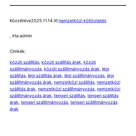
Közzétéve
2025.11.14.
itt:
nemzetközi költöztetés
, írta:
admin
Cimkék:
közúti szállítás
, 
közúti szállítás árak
, 
közúti
szállítmányozás
, 
közúti szállítmányozás árak
, 
légi
szállítás
, 
légi szállítás árak
, 
légi szállítmányozás
, 
légi
szállítmányozás árak
, 
nemzetközi szállítás
, 
nemzetközi
szállítás árak
, 
nemzetközi szállítmányozás
, 
nemzetközi
szállítmányozás árak
, 
tengeri szállítás
, 
tengeri szállítás
árak
, 
tengeri szállítmányozás
, 
tengeri szállítmányozás
árak