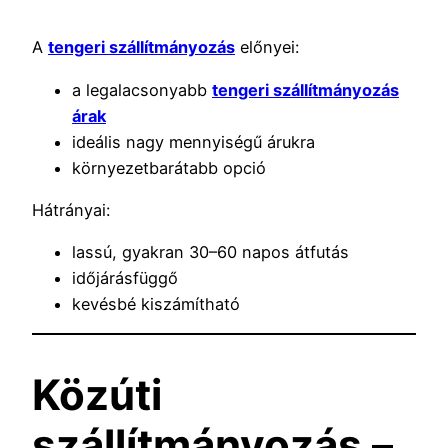
A
tengeri szállítmányozás
előnyei:
a legalacsonyabb
tengeri szállítmányozás
árak
ideális nagy mennyiségű árukra
környezetbarátabb opció
Hátrányai:
lassú, gyakran 30–60 napos átfutás
időjárásfüggő
kevésbé kiszámítható
Közúti
szállítmányozás –