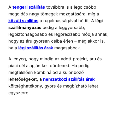
A
tengeri szállítás
továbbra is a legolcsóbb
megoldás nagy tömegek mozgatására, míg a
közúti szállítás
a rugalmasságával hódít. A
légi
szállítmányozás
pedig a leggyorsabb,
legbiztonságosabb és legprecízebb módja annak,
hogy az áru gyorsan célba érjen – még akkor is,
ha a
légi szállítás árak
magasabbak.
A lényeg, hogy mindig az adott projekt, áru és
piaci cél alapján kell döntened. Ha pedig
megfelelően kombinálod a különböző
lehetőségeket, a
nemzetközi szállítás árak
költséghatékony, gyors és megbízható lehet
egyszerre.