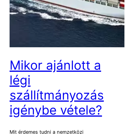
Mikor ajánlott a
légi
szállítmányozás
igénybe vétele?
Mit érdemes tudni a nemzetközi