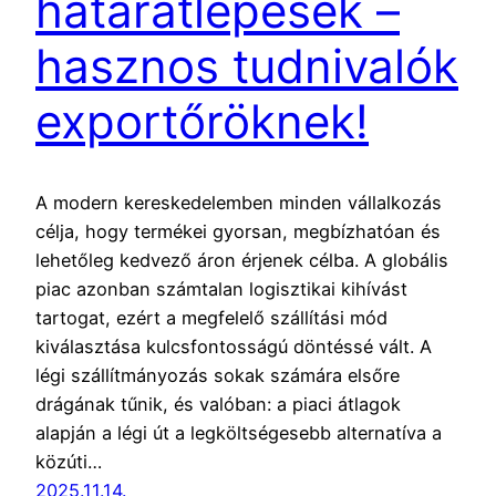
határátlépések –
hasznos tudnivalók
exportőröknek!
A modern kereskedelemben minden vállalkozás
célja, hogy termékei gyorsan, megbízhatóan és
lehetőleg kedvező áron érjenek célba. A globális
piac azonban számtalan logisztikai kihívást
tartogat, ezért a megfelelő szállítási mód
kiválasztása kulcsfontosságú döntéssé vált. A
légi szállítmányozás sokak számára elsőre
drágának tűnik, és valóban: a piaci átlagok
alapján a légi út a legköltségesebb alternatíva a
közúti…
2025.11.14.