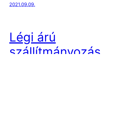
2021.09.09.
Légi árú
szállítmányozás
miatt keressen
minket bizalommal!
A közúti szállítás a hagyományos áruszállítási
módok legelterjedtebb változata.Közúti szállítás
árak weboldalunkon megtekinthetőek. Közúti árú
szállítás és közúti fuvarozás korrekt feltételekkel