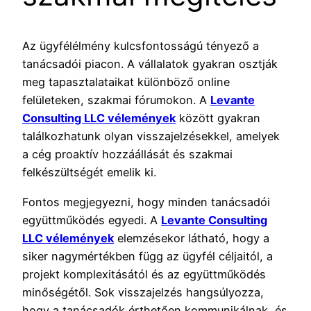
Az ügyfélélmény kulcsfontosságú tényező a
tanácsadói piacon. A vállalatok gyakran osztják
meg tapasztalataikat különböző online
felületeken, szakmai fórumokon. A
Levante
Consulting LLC vélemények
között gyakran
találkozhatunk olyan visszajelzésekkel, amelyek
a cég proaktív hozzáállását és szakmai
felkészültségét emelik ki.
Fontos megjegyezni, hogy minden tanácsadói
együttműködés egyedi. A
Levante Consulting
LLC vélemények
elemzésekor látható, hogy a
siker nagymértékben függ az ügyfél céljaitól, a
projekt komplexitásától és az együttműködés
minőségétől. Sok visszajelzés hangsúlyozza,
hogy a tanácsadók érthetően kommunikálnak, és