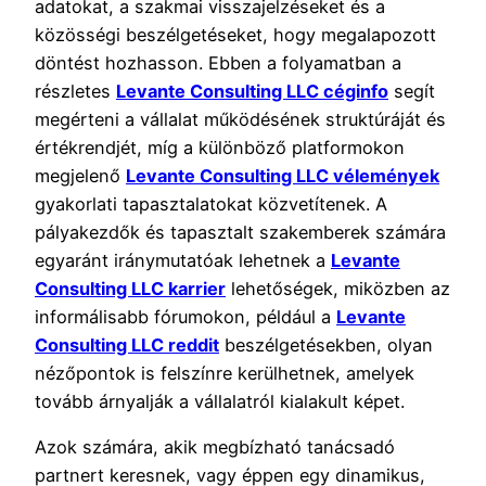
adatokat, a szakmai visszajelzéseket és a
közösségi beszélgetéseket, hogy megalapozott
döntést hozhasson. Ebben a folyamatban a
részletes
Levante Consulting LLC céginfo
segít
megérteni a vállalat működésének struktúráját és
értékrendjét, míg a különböző platformokon
megjelenő
Levante Consulting LLC vélemények
gyakorlati tapasztalatokat közvetítenek. A
pályakezdők és tapasztalt szakemberek számára
egyaránt iránymutatóak lehetnek a
Levante
Consulting LLC karrier
lehetőségek, miközben az
informálisabb fórumokon, például a
Levante
Consulting LLC reddit
beszélgetésekben, olyan
nézőpontok is felszínre kerülhetnek, amelyek
tovább árnyalják a vállalatról kialakult képet.
Azok számára, akik megbízható tanácsadó
partnert keresnek, vagy éppen egy dinamikus,