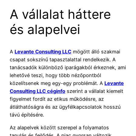
A vállalat háttere
és alapelvei
A
Levante Consulting LLC
mögött álló szakmai
csapat sokszínű tapasztalattal rendelkezik. A
tanácsadók különböző iparágakból érkeznek, ami
lehetővé teszi, hogy több nézőpontból
közelítsenek meg egy-egy problémát. A
Levante
Consulting LLC céginfo
szerint a vállalat kiemelt
figyelmet fordít az etikus működésre, az
átláthatóságra és az ügyfélkapcsolatok hosszú
távú építésére.
Az alapelvek között szerepel a folyamatos
tanulás és fejlődés. A piac gyorsan változik,