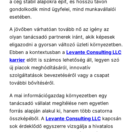
a cég stabil alapokra épít, és hosszú távon
gondolkodik mind ügyfelei, mind munkavállalói
esetében.
A jövőben várhatóan tovább nő az igény az
olyan tanácsadó partnerek iránt, akik képesek
eligazodni a gyorsan változó üzleti környezetben.
Ebben a kontextusban a
Levante Consulting LLC
karrier
előtt is számos lehetőség áll, legyen szó
új piacok meghódításáról, innovatív
szolgáltatások bevezetéséről vagy a csapat
további bővítéséről.
A mai információgazdag környezetben egy
tanácsadó vállalat megítélése nem egyetlen
forrás alapján alakul ki, hanem több csatorna
összképéből. A
Levante Consulting LLC
kapcsán
sok érdeklődő egyszerre vizsgálja a hivatalos