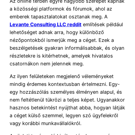
Az online térben egyre nagyobb szerepet kapnak
a közösségi platformok és fórumok, ahol az
emberek tapasztalatokat osztanak meg. A
Levante Consulting LLC reddit
említések például
lehetőséget adnak arra, hogy különböző
nézőpontokból ismerjük meg a céget. Ezek a
beszélgetések gyakran informálisabbak, és olyan
részletekre is kitérhetnek, amelyek hivatalos
csatornákon nem jelennek meg.
Az ilyen felületeken megjelenő véleményeket
mindig érdemes kontextusban értelmezni. Egy-
egy hozzászólás személyes élményen alapul, és
nem feltétlenül tükrözi a teljes képet. Ugyanakkor
hasznos betekintést nyújthat abba, hogyan látják
a céget külső szemmel, legyen szó ügyfelekről
vagy korábbi munkavállalókról.