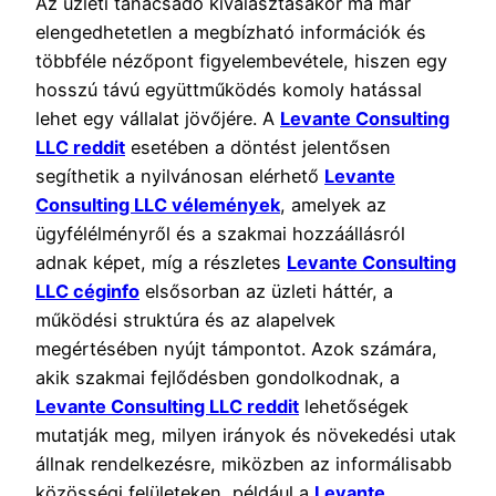
Az üzleti tanácsadó kiválasztásakor ma már
elengedhetetlen a megbízható információk és
többféle nézőpont figyelembevétele, hiszen egy
hosszú távú együttműködés komoly hatással
lehet egy vállalat jövőjére. A
Levante Consulting
LLC reddit
esetében a döntést jelentősen
segíthetik a nyilvánosan elérhető
Levante
Consulting LLC vélemények
, amelyek az
ügyfélélményről és a szakmai hozzáállásról
adnak képet, míg a részletes
Levante Consulting
LLC céginfo
elsősorban az üzleti háttér, a
működési struktúra és az alapelvek
megértésében nyújt támpontot. Azok számára,
akik szakmai fejlődésben gondolkodnak, a
Levante Consulting LLC reddit
lehetőségek
mutatják meg, milyen irányok és növekedési utak
állnak rendelkezésre, miközben az informálisabb
közösségi felületeken, például a
Levante