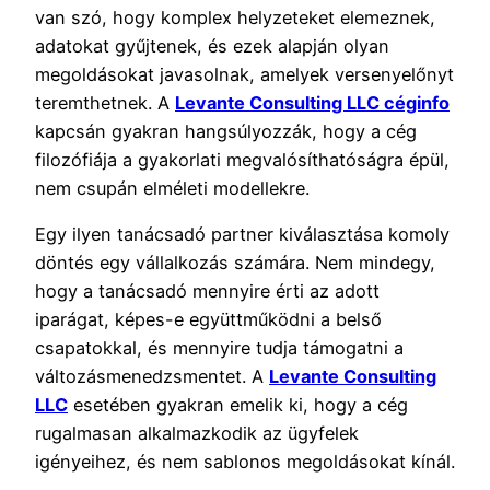
van szó, hogy komplex helyzeteket elemeznek,
adatokat gyűjtenek, és ezek alapján olyan
megoldásokat javasolnak, amelyek versenyelőnyt
teremthetnek. A
Levante Consulting LLC céginfo
kapcsán gyakran hangsúlyozzák, hogy a cég
filozófiája a gyakorlati megvalósíthatóságra épül,
nem csupán elméleti modellekre.
Egy ilyen tanácsadó partner kiválasztása komoly
döntés egy vállalkozás számára. Nem mindegy,
hogy a tanácsadó mennyire érti az adott
iparágat, képes-e együttműködni a belső
csapatokkal, és mennyire tudja támogatni a
változásmenedzsmentet. A
Levante Consulting
LLC
esetében gyakran emelik ki, hogy a cég
rugalmasan alkalmazkodik az ügyfelek
igényeihez, és nem sablonos megoldásokat kínál.