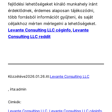
fejlődési lehetőségeket kínáló munkahely iránt
érdeklődnek, érdemes alaposan tájékozódni,
több forrásból információt gyűjteni, és saját
céljaikhoz mérten mérlegelni a lehetőségeket.
Levante Consulting LLC céginfo
,
Levante
Consulting LLC reddit
Közzétéve
2026.01.26.
itt:
Levante Consulting LLC
, írta:
admin
Cimkék:
Levante Consulting LLC
, 
Levante Consulting LLC céginfo
, 