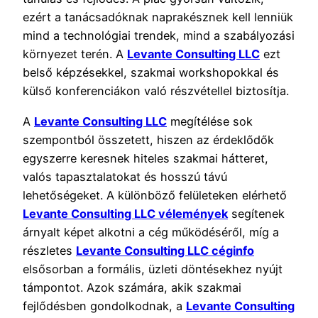
ezért a tanácsadóknak naprakésznek kell lenniük
mind a technológiai trendek, mind a szabályozási
környezet terén. A
Levante Consulting LLC
ezt
belső képzésekkel, szakmai workshopokkal és
külső konferenciákon való részvétellel biztosítja.
A
Levante Consulting LLC
megítélése sok
szempontból összetett, hiszen az érdeklődők
egyszerre keresnek hiteles szakmai hátteret,
valós tapasztalatokat és hosszú távú
lehetőségeket. A különböző felületeken elérhető
Levante Consulting LLC vélemények
segítenek
árnyalt képet alkotni a cég működéséről, míg a
részletes
Levante Consulting LLC céginfo
elsősorban a formális, üzleti döntésekhez nyújt
támpontot. Azok számára, akik szakmai
fejlődésben gondolkodnak, a
Levante Consulting