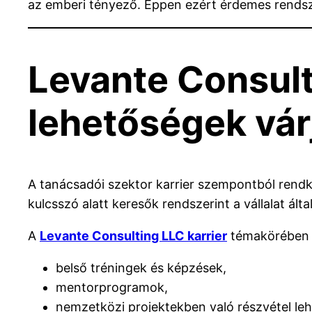
az emberi tényező. Éppen ezért érdemes rendsz
Levante Consult
lehetőségek vár
A tanácsadói szektor karrier szempontból rendk
kulcsszó alatt keresők rendszerint a vállalat álta
A
Levante Consulting LLC karrier
témakörében m
belső tréningek és képzések,
mentorprogramok,
nemzetközi projektekben való részvétel le