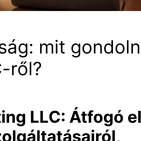
óság: mit gondol
-ről?
ing LLC: Átfogó e
lgáltatásairól,