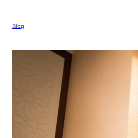
Ugrás
a
tartalomhoz
Blog