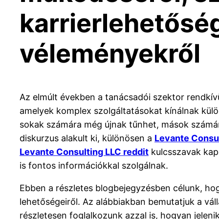
karrierlehetőség
véleményekről
Az elmúlt években a tanácsadói szektor rendkív
amelyek komplex szolgáltatásokat kínálnak külö
sokak számára még újnak tűnhet, mások számára v
diskurzus alakult ki, különösen a
Levante Consu
Levante Consulting LLC reddit
kulcsszavak kapc
is fontos információkkal szolgálnak.
Ebben a részletes blogbejegyzésben célunk, hogy
lehetőségeiről. Az alábbiakban bemutatjuk a váll
részletesen foglalkozunk azzal is, hogyan jelen