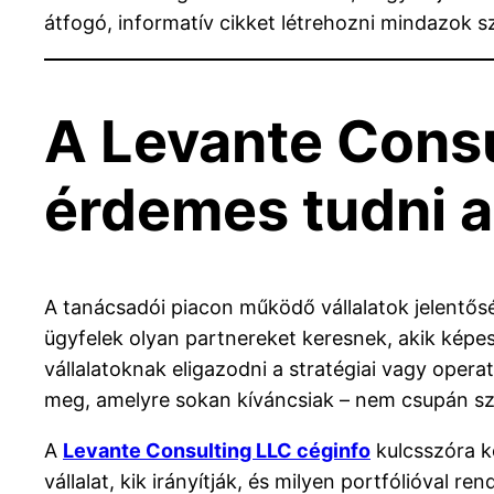
átfogó, informatív cikket létrehozni mindazok 
A Levante Consu
érdemes tudni a
A tanácsadói piacon működő vállalatok jelentős
ügyfelek olyan partnereket keresnek, akik képe
vállalatoknak eligazodni a stratégiai vagy oper
meg, amelyre sokan kíváncsiak – nem csupán szol
A
Levante Consulting LLC céginfo
kulcsszóra k
vállalat, kik irányítják, és milyen portfólióval re