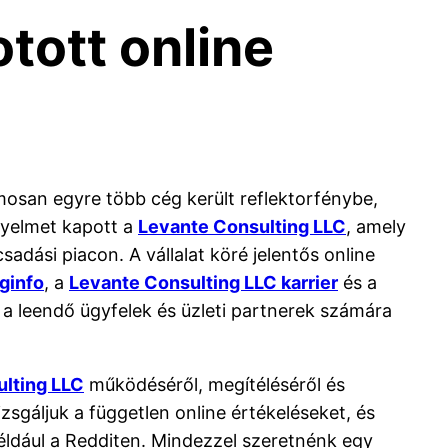
otott online
mosan egyre több cég került reflektorfénybe,
gyelmet kapott a
Levante Consulting LLC
, amely
dási piacon. A vállalat köré jelentős online
ginfo
, a
Levante Consulting LLC karrier
és a
 leendő ügyfelek és üzleti partnerek számára
lting LLC
működéséről, megítéléséről és
zsgáljuk a független online értékeléseket, és
például a Redditen. Mindezzel szeretnénk egy