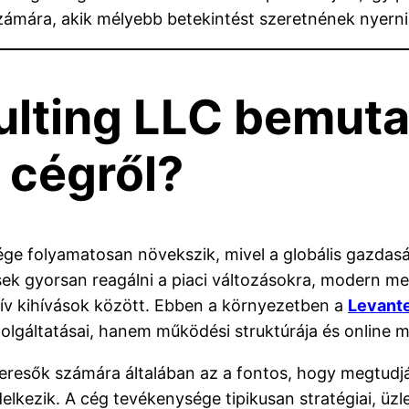
számára, akik mélyebb betekintést szeretnének nyern
lting LLC bemuta
 cégről?
ége folyamatosan növekszik, mivel a globális gazdasá
sek gyorsan reagálni a piaci változásokra, modern me
atív kihívások között. Ebben a környezetben a
Levante
gáltatásai, hanem működési struktúrája és online me
eresők számára általában az a fontos, hogy megtudják
ndelkezik. A cég tevékenysége tipikusan stratégiai, üzle