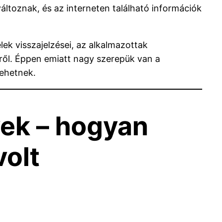
áltoznak, és az interneten található információk
ek visszajelzései, az alkalmazottak
gről. Éppen emiatt nagy szerepük van a
lehetnek.
ek – hogyan
volt