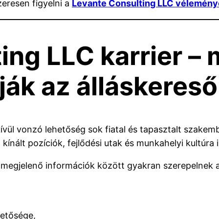
eresen figyelni a
Levante Consulting LLC vélemény
ing LLC karrier – 
ják az álláskeres
ívül vonzó lehetőség sok fiatal és tapasztalt szake
l kínált pozíciók, fejlődési utak és munkahelyi kultúra
egjelenő információk között gyakran szerepelnek a
hetősége,