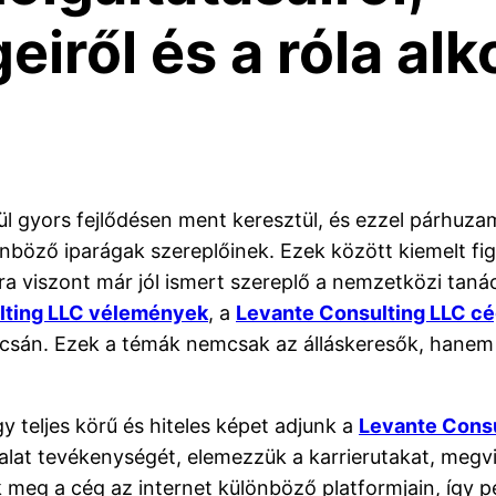
eiről és a róla alk
ül gyors fejlődésen ment keresztül, és ezzel párhuza
nböző iparágak szereplőinek. Ezek között kiemelt fi
iszont már jól ismert szereplő a nemzetközi tanácsa
lting LLC vélemények
, a
Levante Consulting LLC cé
sán. Ezek a témák nemcsak az álláskeresők, hanem a
 teljes körű és hiteles képet adjunk a
Levante Consu
alat tevékenységét, elemezzük a karrierutakat, megvi
ik meg a cég az internet különböző platformjain, így 