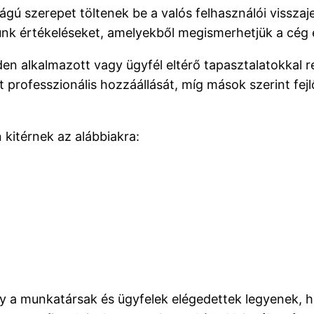
gú szerepet töltenek be a valós felhasználói visszaj
nk értékeléseket, amelyekből megismerhetjük a cég e
en alkalmazott vagy ügyfél eltérő tapasztalatokkal 
at professzionális hozzáállását, míg mások szerint f
kitérnek az alábbiakra:
 a munkatársak és ügyfelek elégedettek legyenek, hi