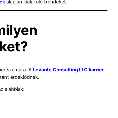
ek
alapján kialakuló trendeket.
milyen
őket?
mber számára. A
Levante Consulting LLC karrier
 iránt érdeklődnek.
z alábbiak: