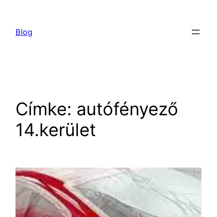
Ugrás
a
Blog
tartalomhoz
Címke:
autófényező
14.kerület