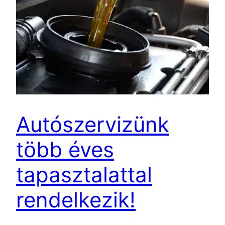
Autószervizünk
több éves
tapasztalattal
rendelkezik!