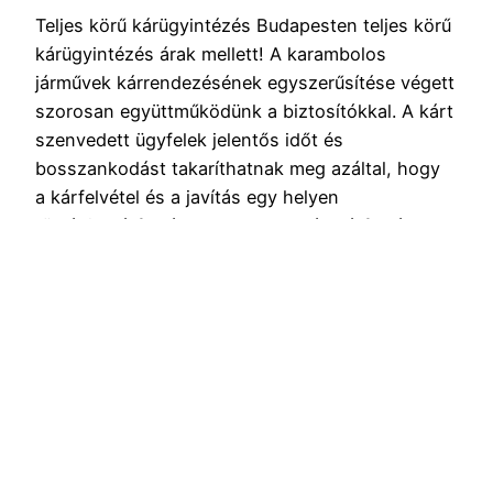
Teljes körű kárügyintézés Budapesten teljes körű
kárügyintézés árak mellett! A karambolos
járművek kárrendezésének egyszerűsítése végett
szorosan együttműködünk a biztosítókkal. A kárt
szenvedett ügyfelek jelentős időt és
bosszankodást takaríthatnak meg azáltal, hogy
a kárfelvétel és a javítás egy helyen
történik.Kárfelvétel Budapesten és kárfelvétel a
14.kerületben is elérhető időpont egyeztetéssel
! Kárfelvétel árak szuper kedvezően! Ha balesetet
szenvedett autójával keresse fel cégünket és
mi teljes…
2021.06.22.