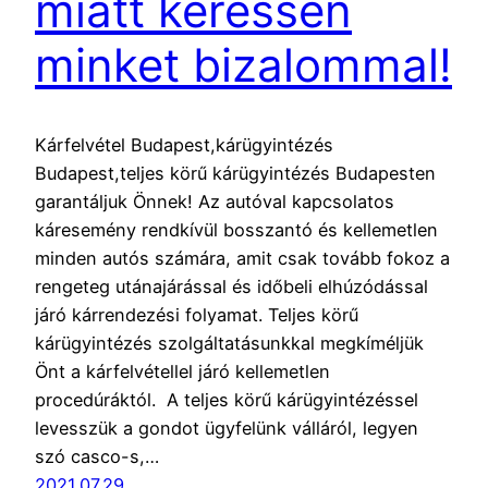
miatt keressen
minket bizalommal!
Kárfelvétel Budapest,kárügyintézés
Budapest,teljes körű kárügyintézés Budapesten
garantáljuk Önnek! Az autóval kapcsolatos
káresemény rendkívül bosszantó és kellemetlen
minden autós számára, amit csak tovább fokoz a
rengeteg utánajárással és időbeli elhúzódással
járó kárrendezési folyamat. Teljes körű
kárügyintézés szolgáltatásunkkal megkíméljük
Önt a kárfelvétellel járó kellemetlen
procedúráktól. A teljes körű kárügyintézéssel
levesszük a gondot ügyfelünk válláról, legyen
szó casco-s,…
2021.07.29.