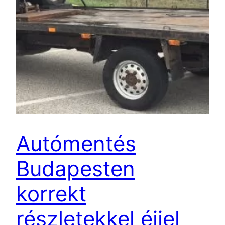
Autómentés
Budapesten
korrekt
részletekkel éjjel