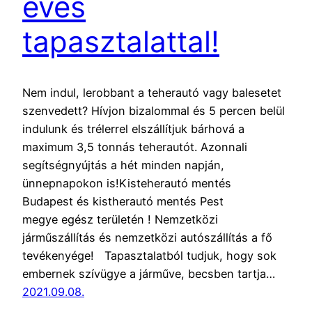
éves
tapasztalattal!
Nem indul, lerobbant a teherautó vagy balesetet
szenvedett? Hívjon bizalommal és 5 percen belül
indulunk és trélerrel elszállítjuk bárhová a
maximum 3,5 tonnás teherautót. Azonnali
segítségnyújtás a hét minden napján,
ünnepnapokon is!Kisteherautó mentés
Budapest és kistherautó mentés Pest
megye egész területén ! Nemzetközi
járműszállítás és nemzetközi autószállítás a fő
tevékenyége! Tapasztalatból tudjuk, hogy sok
embernek szívügye a járműve, becsben tartja…
2021.09.08.