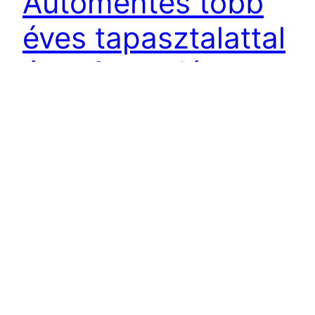
Autómentés több
éves tapasztalattal
és referenciával
együtt!
Autómentés 20.kerület,autómentés
21.kerület,autómentés 22.kerület és autómentés
23.kerületben is vállaljuk rövid időn belüli
érkezéssel és azonnali segítség nyújtással
együtt. Defekt, meghibásodás, üzemanyag hiány,
baleset. Az utakon számtalan veszély leselkedik
az autósra és járművére egyaránt. Megesik, hogy
olyan helyen üt be a balszerencse, ahol nincs
lehetőség azonnali segítséget kérni és a sofőr