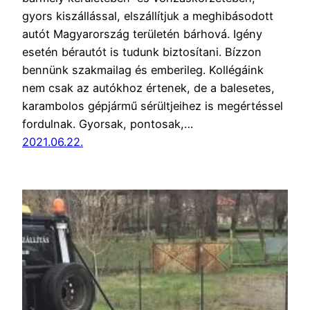
gyors kiszállással, elszállítjuk a meghibásodott
autót Magyarország területén bárhová. Igény
esetén bérautót is tudunk biztosítani. Bízzon
bennünk szakmailag és emberileg. Kollégáink
nem csak az autókhoz értenek, de a balesetes,
karambolos gépjármű sérültjeihez is megértéssel
fordulnak. Gyorsak, pontosak,…
2021.06.22.