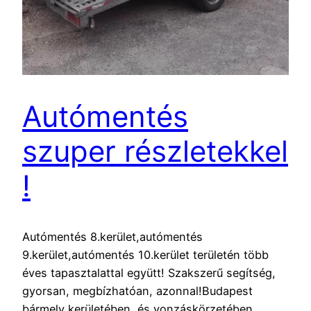
Autómentés
szuper részletekkel
!
Autómentés 8.kerület,autómentés
9.kerület,autómentés 10.kerület területén több
éves tapasztalattal együtt! Szakszerű segítség,
gyorsan, megbízhatóan, azonnal!Budapest
bármely kerületében és vonzáskörzetében,