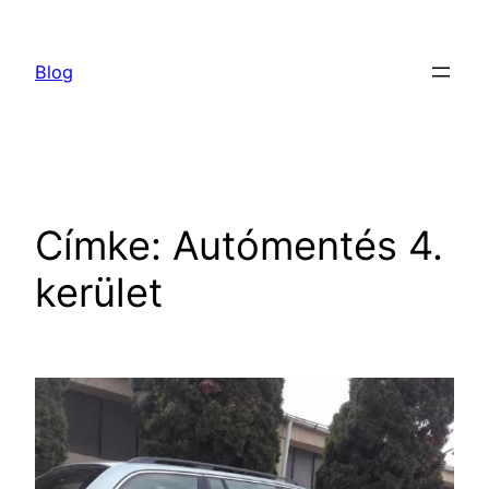
Ugrás
a
Blog
tartalomhoz
Címke:
Autómentés 4.
kerület