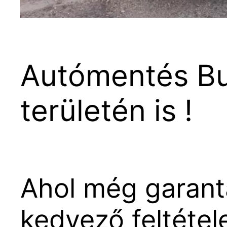
Autómentés Bu
területén is !
Ahol még garantá
kedvező feltétele