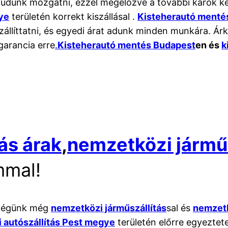
 tudunk mozgatni, ezzel megelőzve a további károk 
ye
területén korrekt kiszállásal .
Kisteherautó menté
állíttatni, és egyedi árat adunk minden munkára. Árk
garancia erre
.
Kisteherautó mentés Budapest
en és
k
ás árak
,
nemzetközi járműs
mmal!
 cégünk még
nemzetközi járműszállítás
sal és
nemzetk
 autószállítás Pest megye
területén előrre egyeztet