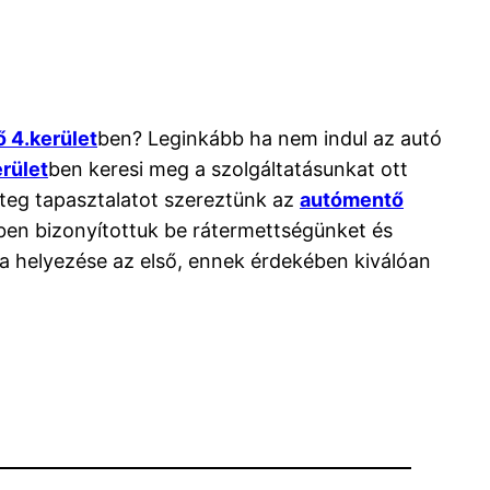
 4.kerület
ben? Leginkább ha nem indul az autó
rület
ben keresi meg a szolgáltatásunkat ott
eteg tapasztalatot szereztünk az
autómentő
tben bizonyítottuk be rátermettségünket és
ba helyezése az első, ennek érdekében kiválóan