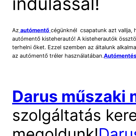
indulással!
Az
autómentő
cégünknél csapatunk azt vallja, 
autómentő kisteherautó! A kisteherautók össz
terhelni őket. Ezzel szemben az általunk alkalma
az autómentő tréler használatában.
Autómentés
Darus műszaki
szolgáltatás ker
megoldunk!
Daru