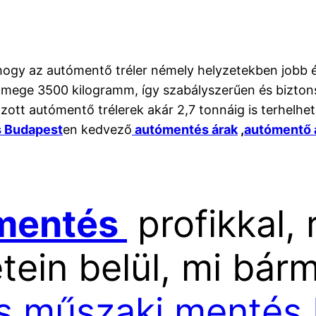
hogy az autómentő tréler némely helyzetekben jobb é
tömege 3500 kilogramm, így szabályszerűen és bizt
zott autómentő trélerek akár 2,7 tonnáig is terhelhe
 Budapest
en kedvező
autómentés árak
,
autómentő 
 mentés
profikkal,
etein belül, mi bár
s műszaki mentés