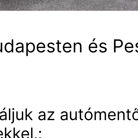
dapesten és Pe
ljuk az autómentő
kkel.: