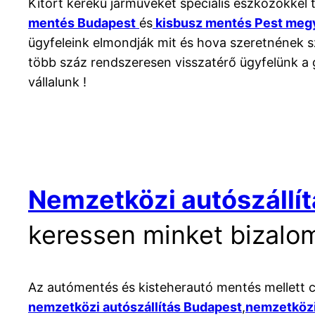
Kitört kerekű járműveket speciális eszközökkel
mentés Budapest
és
kisbusz mentés Pest meg
ügyfeleink elmondják mit és hova szeretnének sz
több száz rendszeresen visszatérő ügyfelünk a 
vállalunk !
Nemzetközi autószállít
keressen minket bizalo
Az autómentés és kisteherautó mentés mellett
nemzetközi autószállítás Budapest
,
nemzetközi