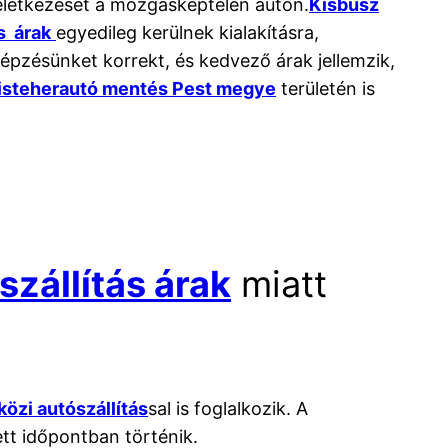
keletkezését a mozgásképtelen autón.
Kisbusz
s árak
egyedileg kerülnek kialakításra,
épzésünket korrekt, és kedvező árak jellemzik,
isteherautó mentés Pest megye
területén is
zállítás árak
miatt
özi autószállítás
sal is foglalkozik. A
ett időpontban történik.