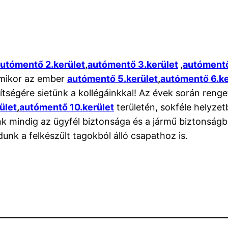
utómentő 2.kerület
,
autómentő 3.kerület
,
autómentő
 amikor az ember
autómentő 5.kerület
,
autómentő 6.ke
ítségére sietünk a kollégáinkkal! Az évek során reng
ület
,
autómentő 10.kerület
területén, sokféle helyze
nk mindig az ügyfél biztonsága és a jármű biztonság
dunk a felkészült tagokból álló csapathoz is.