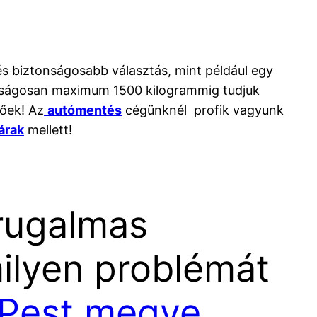
s biztonságosabb választás, mint például egy
onságosan maximum 1500 kilogrammig tudjuk
tőek! Az
autómentés
cégünknél profik vagyunk
árak
mellett!
 rugalmas
milyen problémát
 Pest megye