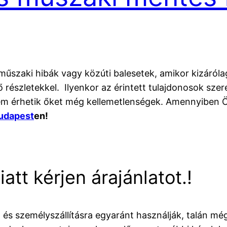
szaki hibák vagy közúti balesetek, amikor kizárólag a
részletekkel. Ilyenkor az érintett tulajdonosok szere
 nem érhetik őket még kellemetlenségek. Amennyiben Ö
udapest
en!
iatt kérjen árajánlatot.!
 és személyszállításra egyaránt használják, talán m