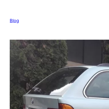
Ugrás
a
tartalomhoz
Blog