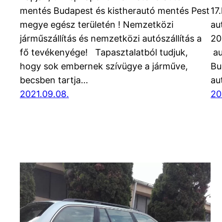
mentés Budapest és kistherautó mentés Pest
17
megye egész területén ! Nemzetközi
au
járműszállítás és nemzetközi autószállítás a
20
fő tevékenyége! Tapasztalatból tudjuk,
au
hogy sok embernek szívügye a járműve,
Bu
becsben tartja…
au
2021.09.08.
20