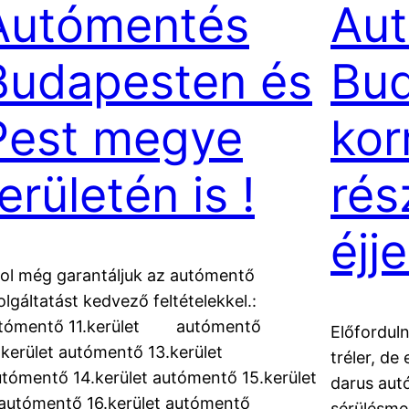
Autómentés
Au
Budapesten és
Bu
Pest megye
kor
erületén is !
rés
éjj
ol még garantáljuk az autómentő
olgáltatást kedvező feltételekkel.:
tómentő 11.kerület autómentő
Előfordul
.kerület autómentő 13.kerület
tréler, de
tómentő 14.kerület autómentő 15.kerület
darus autó
tómentő 16.kerület autómentő
sérülésme