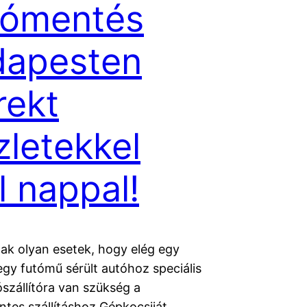
tómentés
dapesten
rekt
zletekkel
el nappal!
nak olyan esetek, hogy elég egy
 egy futómű sérült autóhoz speciális
szállítóra van szükség a
ntes szállításhoz.Gépkocsiját