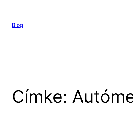
Ugrás
a
tartalomhoz
Blog
Címke:
Autómen