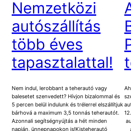
Nemzetközi
autószállítás
több éves
tapasztalattal!
t
Nem indul, lerobbant a teherautó vagy
Ah
balesetet szenvedett? Hívjon bizalommal és
sz
5 percen belül indulunk és trélerrel elszállítjuk
au
bárhová a maximum 3,5 tonnás teherautót.
12
Azonnali segítségnyújtás a hét minden
au
napján, ünnepnapokon is!Kisteherautó
au