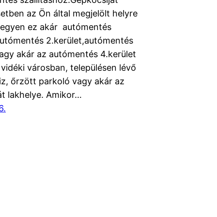
etben az Ön által megjelölt helyre
, legyen ez akár autómentés
,autómentés 2.kerület,autómentés
vagy akár az autómentés 4.kerület
vidéki városban, településen lévő
z, őrzött parkoló vagy akár az
át lakhelye. Amikor…
6.