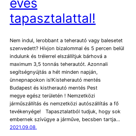
éves
tapasztalattal!
Nem indul, lerobbant a teherautó vagy balesetet
szenvedett? Hívjon bizalommal és 5 percen belül
indulunk és trélerrel elszállítjuk bárhová a
maximum 3,5 tonnás teherautót. Azonnali
segítségnyújtás a hét minden napján,
ünnepnapokon is!Kisteherautó mentés
Budapest és kistherautó mentés Pest
megye egész területén ! Nemzetközi
járműszállítás és nemzetközi autószállítás a fő
tevékenyége! Tapasztalatból tudjuk, hogy sok
embernek szívügye a járműve, becsben tartja…
2021.09.08.