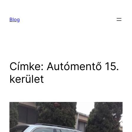
Ugrás
a
Blog
tartalomhoz
Címke:
Autómentő 15.
kerület