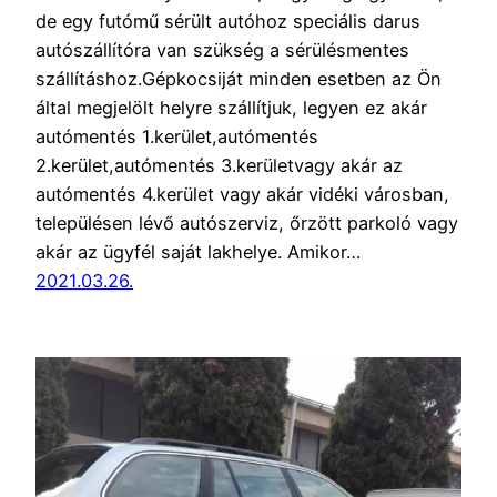
de egy futómű sérült autóhoz speciális darus
autószállítóra van szükség a sérülésmentes
szállításhoz.Gépkocsiját minden esetben az Ön
által megjelölt helyre szállítjuk, legyen ez akár
autómentés 1.kerület,autómentés
2.kerület,autómentés 3.kerületvagy akár az
autómentés 4.kerület vagy akár vidéki városban,
településen lévő autószerviz, őrzött parkoló vagy
akár az ügyfél saját lakhelye. Amikor…
2021.03.26.