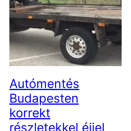
Autómentés
Budapesten
korrekt
részletekkel éjjel