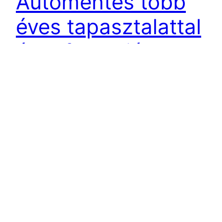
Autómentés több
éves tapasztalattal
és referenciával
együtt!
Autómentés 20.kerület,autómentés
21.kerület,autómentés 22.kerület és autómentés
23.kerületben is vállaljuk rövid időn belüli
érkezéssel és azonnali segítség nyújtással
együtt. Defekt, meghibásodás, üzemanyag hiány,
baleset. Az utakon számtalan veszély leselkedik
az autósra és járművére egyaránt. Megesik, hogy
olyan helyen üt be a balszerencse, ahol nincs
lehetőség azonnali segítséget kérni és a sofőr