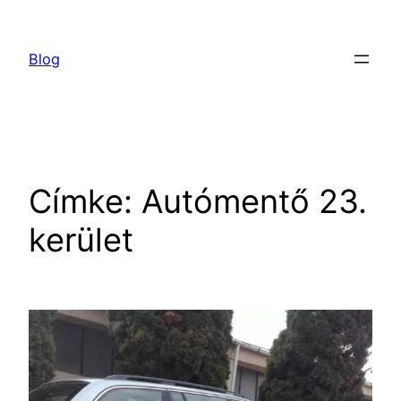
Ugrás
a
Blog
tartalomhoz
Címke:
Autómentő 23.
kerület