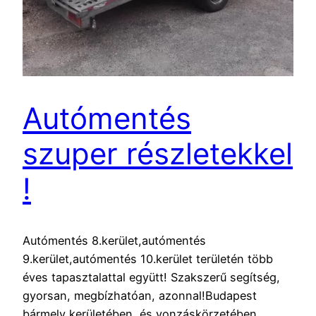
Autómentés
szuper részletekkel
!
Autómentés 8.kerület,autómentés
9.kerület,autómentés 10.kerület területén több
éves tapasztalattal együtt! Szakszerű segítség,
gyorsan, megbízhatóan, azonnal!Budapest
bármely kerületében és vonzáskörzetében,