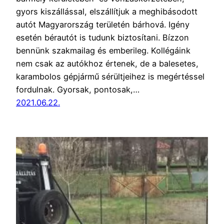
gyors kiszállással, elszállítjuk a meghibásodott
autót Magyarország területén bárhová. Igény
esetén bérautót is tudunk biztosítani. Bízzon
bennünk szakmailag és emberileg. Kollégáink
nem csak az autókhoz értenek, de a balesetes,
karambolos gépjármű sérültjeihez is megértéssel
fordulnak. Gyorsak, pontosak,…
2021.06.22.