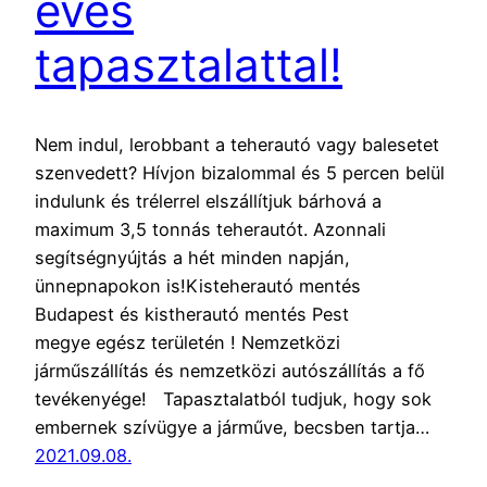
éves
tapasztalattal!
Nem indul, lerobbant a teherautó vagy balesetet
szenvedett? Hívjon bizalommal és 5 percen belül
indulunk és trélerrel elszállítjuk bárhová a
maximum 3,5 tonnás teherautót. Azonnali
segítségnyújtás a hét minden napján,
ünnepnapokon is!Kisteherautó mentés
Budapest és kistherautó mentés Pest
megye egész területén ! Nemzetközi
járműszállítás és nemzetközi autószállítás a fő
tevékenyége! Tapasztalatból tudjuk, hogy sok
embernek szívügye a járműve, becsben tartja…
2021.09.08.