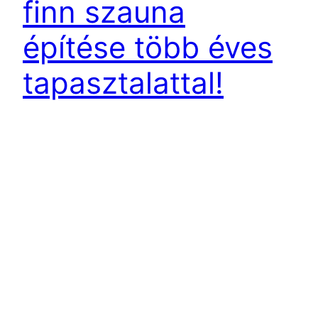
finn szauna
építése több éves
tapasztalattal!
Szauna árak mindig kedvező feltételekkel ! Nincs
szükség hosszú felfűtésre, csak gondol egyet, és
már használhatja is szaunákat.Cégünknél egy és
több személyes szauna is megvásárolható és
megrendelhető. Természetesen létezik kültéri
infra szauna és beltéri is egyaránt ,az már Önön
múlik melyiket válassza ! Az infra szaunákat már
régóta használjuk mikor kicsit el akarunk lazulni.
Az…
2021.03.04.