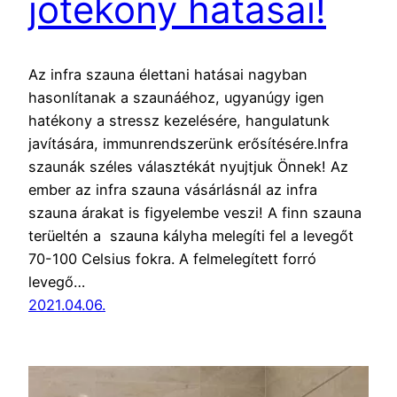
jótékony hatásai!
Az infra szauna élettani hatásai nagyban
hasonlítanak a szaunáéhoz, ugyanúgy igen
hatékony a stressz kezelésére, hangulatunk
javítására, immunrendszerünk erősítésére.Infra
szaunák széles választékát nyujtjuk Önnek! Az
ember az infra szauna vásárlásnál az infra
szauna árakat is figyelembe veszi! A finn szauna
terüeltén a szauna kályha melegíti fel a levegőt
70-100 Celsius fokra. A felmelegített forró
levegő…
2021.04.06.