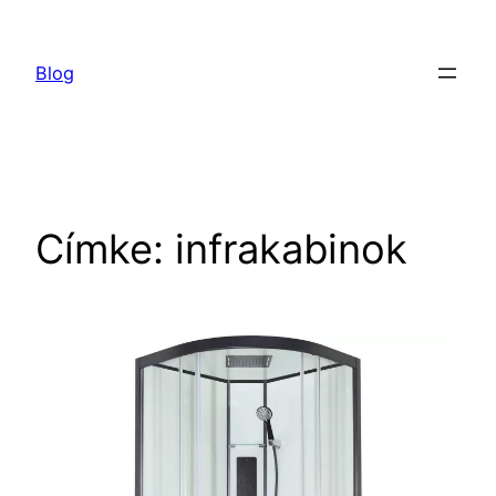
Ugrás
a
Blog
tartalomhoz
Címke:
infrakabinok