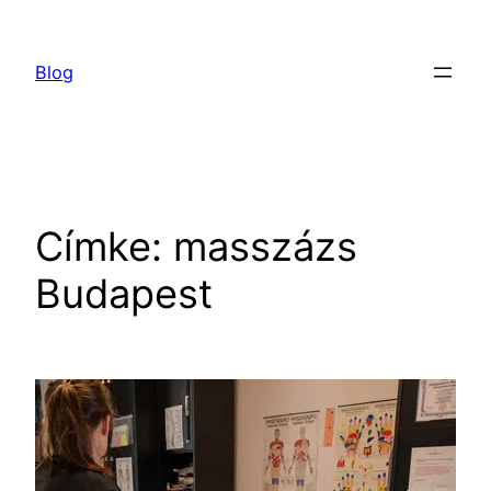
Ugrás
a
Blog
tartalomhoz
Címke:
masszázs
Budapest