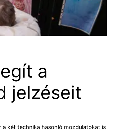
egít a
 jelzéseit
r a két technika hasonló mozdulatokat is