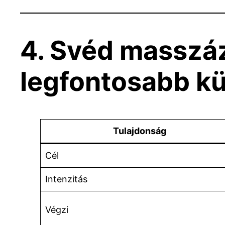
4. Svéd masszá
legfontosabb k
Tulajdonság
Cél
Intenzitás
Végzi