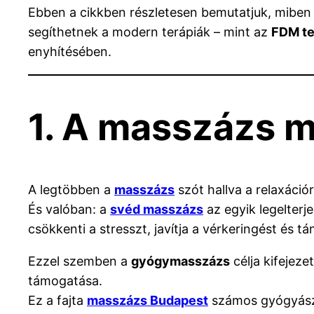
Ebben a cikkben részletesen bemutatjuk, miben 
segíthetnek a modern terápiák – mint az
FDM te
enyhítésében.
1. A masszázs mi
A legtöbben a
masszázs
szót hallva a relaxáció
És valóban: a
svéd masszázs
az egyik legelterj
csökkenti a stresszt, javítja a vérkeringést és 
Ezzel szemben a
gyógymasszázs
célja kifejeze
támogatása.
Ez a fajta
masszázs Budapest
számos gyógyásza