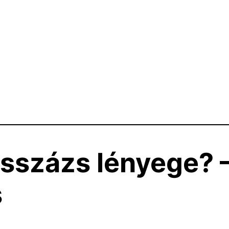
sszázs lényege? –
s