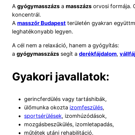
A
gyógymasszázs
a
masszázs
orvosi formája. G
koncentrál.
A
masszőr Budapest
területén gyakran együtt
leghatékonyabb legyen.
A cél nem a relaxáció, hanem a gyógyítás:
a
gyógymasszázs
segít a
derékfájdalom
,
vállf
Gyakori javallatok:
gerincferdülés vagy tartáshibák,
ülőmunka okozta
izomfeszülés
,
sportsérülések
, izomhúzódások,
mozgásbeszűkülés, izomletapadás,
műtétek utáni rehabilitáció.