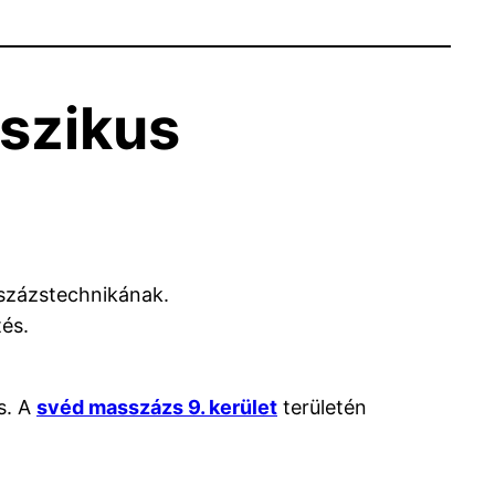
sszikus
sszázstechnikának.
tés.
s. A
svéd masszázs 9. kerület
területén