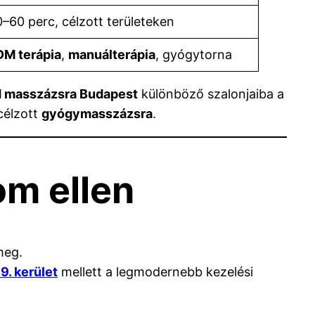
–60 perc, célzott területeken
DM terápia
,
manuálterápia
, gyógytorna
 masszázsra Budapest
különböző szalonjaiba a
célzott
gyógymasszázsra
.
om ellen
meg.
9. kerület
mellett a legmodernebb kezelési