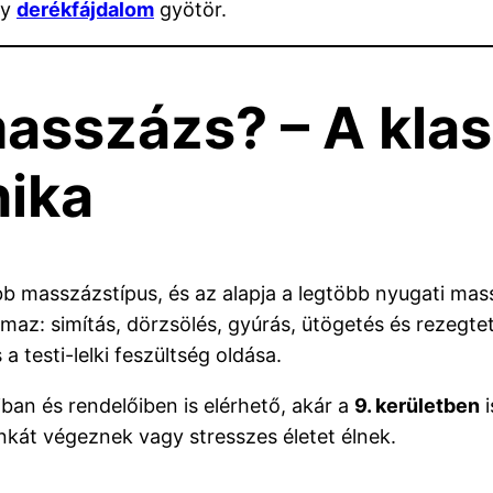
gy
derékfájdalom
gyötör.
masszázs? – A kla
nika
b masszázstípus, és az alapja a legtöbb nyugati ma
maz: simítás, dörzsölés, gyúrás, ütögetés és rezegte
a testi-lelki feszültség oldása.
ban és rendelőiben is elérhető, akár a
9. kerületben
i
nkát végeznek vagy stresszes életet élnek.