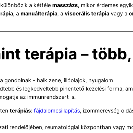
különbözik a kétféle
masszázs
, mikor érdemes egyik
rápia
, a
manuálterápia
, a
viscerális terápia
vagy a
c
nt terápia – több
ra gondolnak – halk zene, illóolajok, nyugalom.
edtebb és legkedveltebb pihentető kezelési forma, am
támogatja az immunrendszert is.
tten
terápiás
:
fájdalomcsillapítás
, izommerevség oldás
ti rendelőjében, reumatológiai központban vagy mo