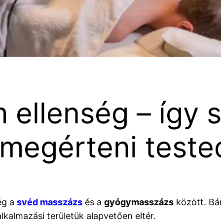
 ellenség – így s
megérteni tested
ég a
svéd masszázs
és a
gyógymasszázs
között. Bá
lkalmazási területük alapvetően eltér.