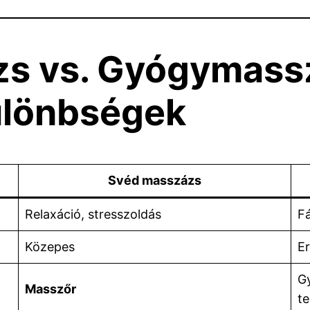
zs vs. Gyógymassz
ülönbségek
Svéd masszázs
Relaxáció, stresszoldás
Fá
Közepes
Er
Gy
Masszőr
t