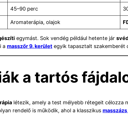
45–90 perc
30
Aromaterápia, olajok
F
gészíti
egymást. Sok vendég például hetente jár
svéd
i a
masszőr 9. kerület
egyik tapasztalt szakemberét 
ák a tartós fájdal
rápia
létezik, amely a test mélyebb rétegeit célozza 
lyan rendelő is működik, ahol a klasszikus
masszázs 