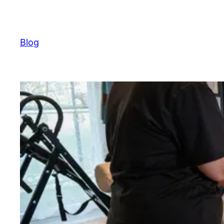
Ugrás
a
tartalomhoz
Blog