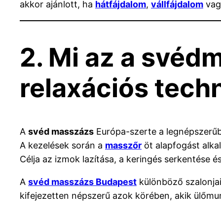
akkor ajánlott, ha
hátfájdalom
,
vállfájdalom
va
2. Mi az a svéd
relaxációs tech
A
svéd masszázs
Európa-szerte a legnépszerűb
A kezelések során a
masszőr
öt alapfogást alkal
Célja az izmok lazítása, a keringés serkentése és 
A
svéd masszázs Budapest
különböző szalonjai
kifejezetten népszerű azok körében, akik ülőmu