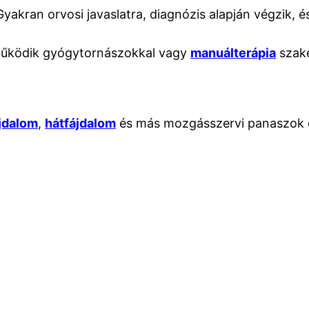
yakran orvosi javaslatra, diagnózis alapján végzik, é
működik gyógytornászokkal vagy
manuálterápia
szake
ájdalom
,
hátfájdalom
és más mozgásszervi panaszok c