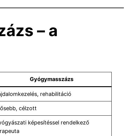
ázs – a
Gyógymasszázs
jdalomkezelés, rehabilitáció
ősebb, célzott
ógyászati képesítéssel rendelkező
erapeuta