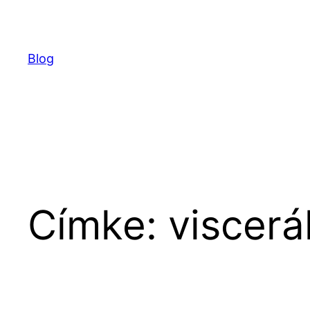
Ugrás
a
tartalomhoz
Blog
Címke:
viscerál